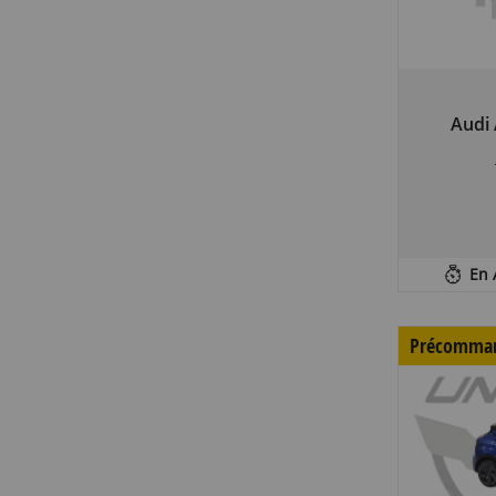
Audi
En 
Précomma