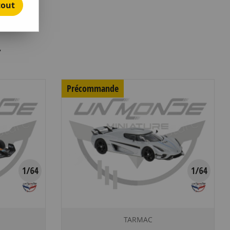
tout
7
Précommande
TARMAC