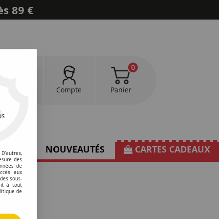
ès 89 €
0
0
Favoris
Compte
Panier
os
TIONS
NOUVEAUTÉS
CARTES CADEAUX
D'autres,
esure des
onnées de
accès aux
 des sous-
nt à tout
litique de