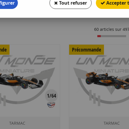
igurer
Tout refuser
Accepter 
60 articles sur
49
nde
Précommande
TARMAC
TARMAC