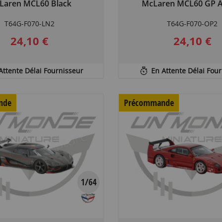
Laren MCL60 Black
McLaren MCL60 GP A
T64G-F070-LN2
T64G-F070-OP2
24,10 €
24,10 €
Attente Délai Fournisseur
En Attente Délai Fou
nde
Précommande