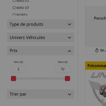
MAISTO
MINI GT
NOREV
Porsch
PARA64
Type de produits
TARMAC
Univers Véhicules
Prix
En 
Mini (€)
Maxi (€)
Précomma
Trier par