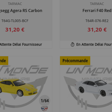
TARMAC
TARMAC
gsegg Agera RS Carbon
Ferrari F40 Red
T64G-TL005-BCF
T64R-076-RE2
31,20 €
31,20 €
Attente Délai Fournisseur
En Attente Délai Fou
nde
Précommande