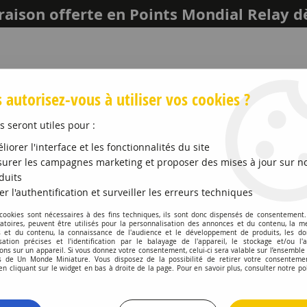
raison offerte en Points Mondial Relay d
 autorisez-vous à utiliser vos cookies ?
s seront utiles pour :
liorer l'interface et les fonctionnalités du site
urer les campagnes marketing et proposer des mises à jour sur n
duits
er l'authentification et surveiller les erreurs techniques
LEICH
MAQUETTES ET ACCESSOIRES
PROMO
 cookies sont nécessaires à des fins techniques, ils sont donc dispensés de consentement. 
gatoires, peuvent être utilisés pour la personnalisation des annonces et du contenu, la m
 et du contenu, la connaissance de l'audience et le développement de produits, les d
isation précises et l'identification par le balayage de l'appareil, le stockage et/ou l'
ons sur un appareil. Si vous donnez votre consentement, celui-ci sera valable sur l’ensemble
 de Un Monde Miniature. Vous disposez de la possibilité de retirer votre consenteme
Véhicules 1:64 3 Inch
 cliquant sur le widget en bas à droite de la page. Pour en savoir plus, consulter notre po