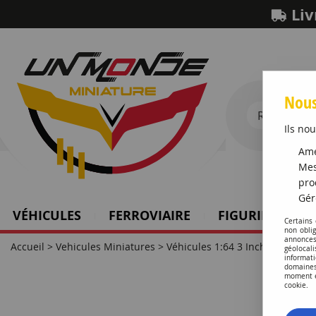
Liv
Nous
Ils nou
Amé
Mes
pro
Gér
VÉHICULES
FERROVIAIRE
FIGURINES SCH
Certains
non obli
annonces
Accueil
>
Vehicules Miniatures
>
Véhicules 1:64 3 Inch
géolocal
informati
domaines
moment en
cookie.