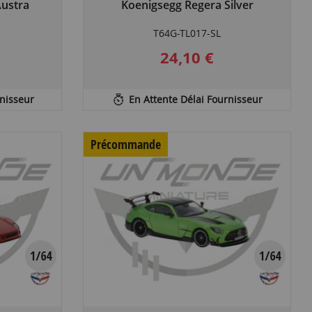
ustra
Koenigsegg Regera Silver
T64G-TL017-SL
24,10 €
rnisseur
En Attente Délai Fournisseur
Précommande