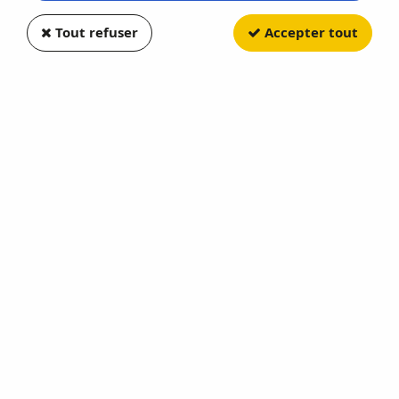
Tout refuser
Accepter tout
GREENLIGHT
Dodge Challeger RT 2016 Full
Green Edition
Soyez le premier à donner votre avis !
13
,
50
€
TTC
Réf. :
GREEN13370G
GL MUSCLE Serie 30
En rupture de stock
AJOUTER AU PANIER