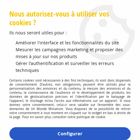
Livraison offerte en Points Mondial Relay dès 89 €
Nous autorisez-vous à utiliser vos
cookies ?
0
Ils nous seront utiles pour :
Améliorer l'interface et les fonctionnalités du site
Accueil
Mesurer les campagnes marketing et proposer des
>
Vehicules Miniatures
>
Véhicules 1:64 3 Inch
>
Dodge
Challeger RT 2016 Full Green Edition
mises à jour sur nos produits
Gérer l'authentification et surveiller les erreurs
techniques
Certains cookies sont nécessaires à des fins techniques, ils sont donc dispensés
de consentement. D'autres, non obligatoires, peuvent être utilisés pour la
personnalisation des annonces et du contenu, la mesure des annonces et du
contenu, la connaissance de l'audience et le développement de produits, les
données de géolocalisation précises et l'identification par le balayage de
l'appareil, le stockage et/ou l'accès aux informations sur un appareil. Si vous
donnez votre consentement, celui-ci sera valable sur l’ensemble des sous-
domaines de Un Monde Miniature. Vous disposez de la possibilité de retirer
votre consentement à tout moment en cliquant sur le widget en bas à droite de
la page. Pour en savoir plus, consulter notre politique de cookie.
Configurer