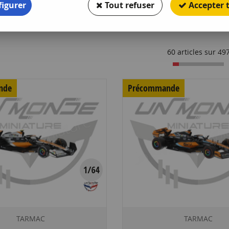
igurer
Tout refuser
Accepter 
60 articles sur
49
nde
Précommande
TARMAC
TARMAC