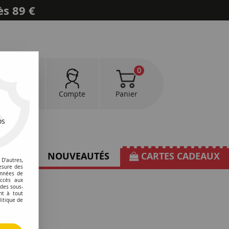
ès 89 €
0
0
Favoris
Compte
Panier
os
TIONS
NOUVEAUTÉS
CARTES CADEAUX
D'autres,
esure des
onnées de
accès aux
 des sous-
nt à tout
litique de