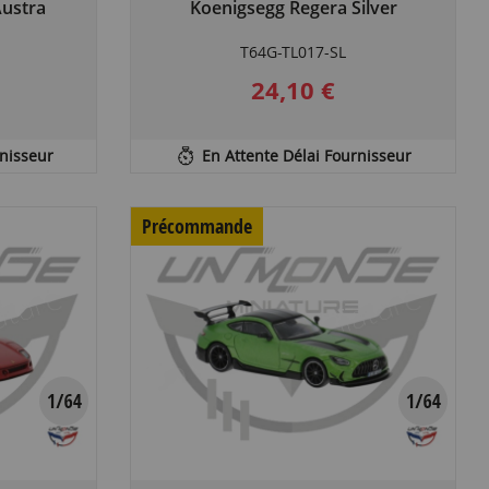
ustra
Koenigsegg Regera Silver
T64G-TL017-SL
24,10 €
rnisseur
En Attente Délai Fournisseur
Précommande