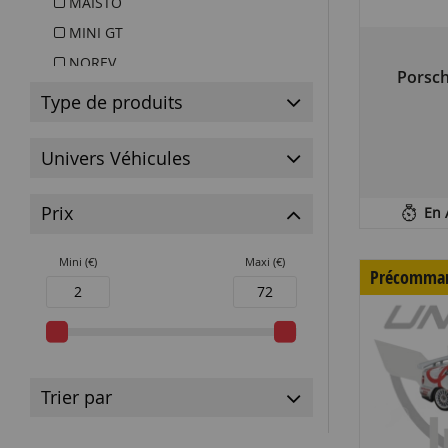
MAISTO
MINI GT
NOREV
Porsch
PARA64
Type de produits
TARMAC
Univers Véhicules
Prix
En 
Mini (€)
Maxi (€)
Précomma
Trier par