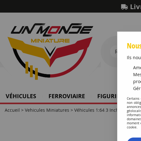
Liv
Nous
Ils nou
Amé
Mes
pro
Gér
VÉHICULES
FERROVIAIRE
FIGURINES SCH
Certains
non obli
annonces
Accueil
>
Vehicules Miniatures
>
Véhicules 1:64 3 Inch
géolocal
informati
domaines
moment en
cookie.