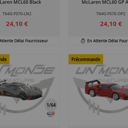
Laren MCL60 Black
McLaren MCL60 GP A
T64G-F070-LN2
T64G-F070-OP2
24,10 €
24,10 €
Attente Délai Fournisseur
En Attente Délai Fou
nde
Précommande