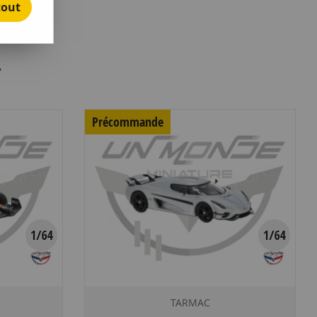
tout
7
Précommande
TARMAC