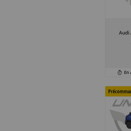
Audi
En 
Précomma