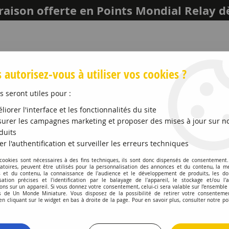
raison offerte en Points Mondial Relay d
 autorisez-vous à utiliser vos cookies ?
s seront utiles pour :
liorer l'interface et les fonctionnalités du site
urer les campagnes marketing et proposer des mises à jour sur n
duits
er l'authentification et surveiller les erreurs techniques
LEICH
MAQUETTES ET ACCESSOIRES
PROMO
 cookies sont nécessaires à des fins techniques, ils sont donc dispensés de consentement. 
gatoires, peuvent être utilisés pour la personnalisation des annonces et du contenu, la m
 et du contenu, la connaissance de l'audience et le développement de produits, les d
isation précises et l'identification par le balayage de l'appareil, le stockage et/ou l'
ons sur un appareil. Si vous donnez votre consentement, celui-ci sera valable sur l’ensemble
 de Un Monde Miniature. Vous disposez de la possibilité de retirer votre consenteme
Véhicules 1:64 3 Inch
 cliquant sur le widget en bas à droite de la page. Pour en savoir plus, consulter notre po