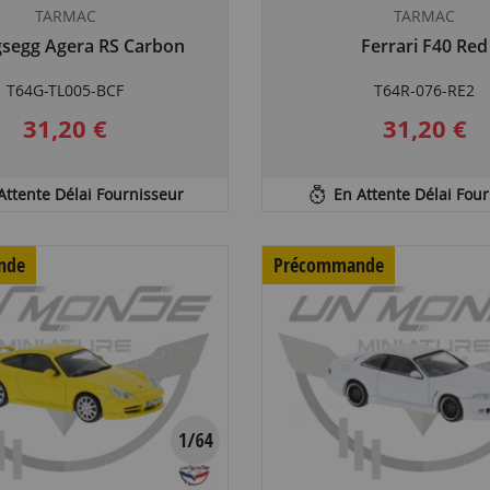
TARMAC
TARMAC
gsegg Agera RS Carbon
Ferrari F40 Red
T64G-TL005-BCF
T64R-076-RE2
31,20 €
31,20 €
Attente Délai Fournisseur
En Attente Délai Fou
nde
Précommande