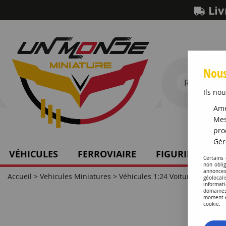
Liv
Nous
Ils nou
Amé
Mes
pro
Gér
VÉHICULES
FERROVIAIRE
FIGURINES SCH
Certains
non obli
annonces
Accueil
>
Vehicules Miniatures
>
Véhicules 1:24 Voitures
géolocal
informati
domaines
moment en
cookie.