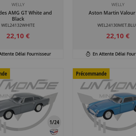
WELLY
WELLY
des AMG GT White and
Aston Martin Valour
Black
WEL24132WHITE
WEL24130MET.BLU
22,10 €
22,10 €
Attente Délai Fournisseur
En Attente Délai Fou
nde
Précommande