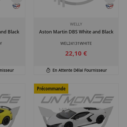
WELLY
and Black
Aston Martin DBS White and Black
Y
WEL24131WHITE
22,10 €
rnisseur
En Attente Délai Fournisseur
Précommande