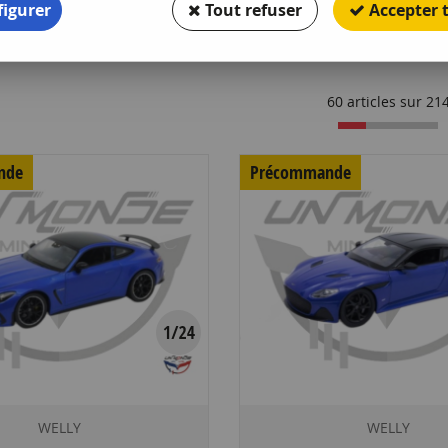
igurer
Tout refuser
Accepter 
60 articles sur
21
nde
Précommande
WELLY
WELLY