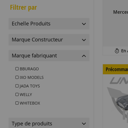
Filtrer par
Merce
Echelle Produits
Marque Constructeur
En 
Marque fabriquant
Précomma
BBURAGO
IXO MODELS
JADA TOYS
WELLY
WHITEBOX
Type de produits