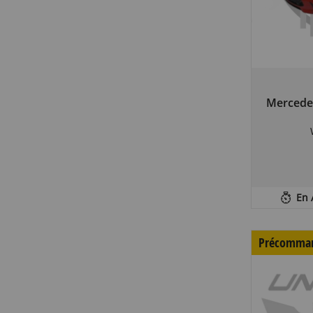
Mercede
En 
Précomma