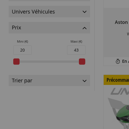
Univers Véhicules
Aston
Prix
Mini (€)
Maxi (€)
En 
Précomma
Trier par