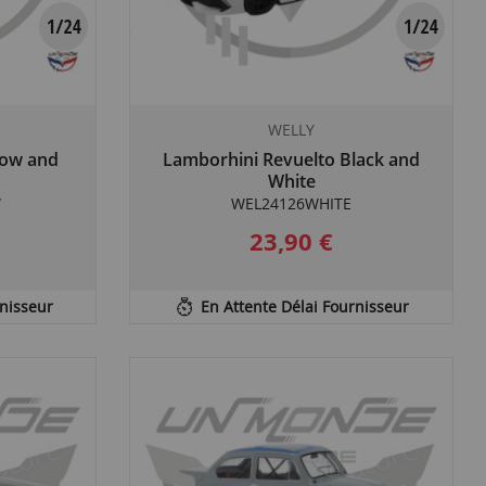
WELLY
low and
Lamborhini Revuelto Black and
White
W
WEL24126WHITE
23,90 €
rnisseur
En Attente Délai Fournisseur