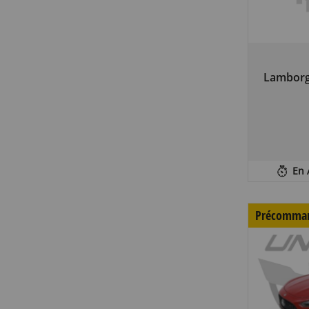
Lamborg
En 
Précomma