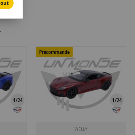
tout
4
Précommande
WELLY