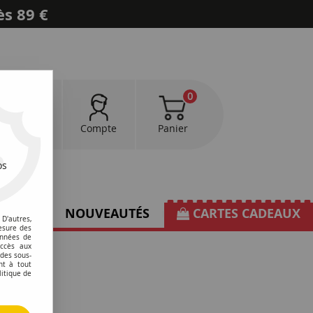
ès 89 €
0
0
Favoris
Compte
Panier
os
TIONS
NOUVEAUTÉS
CARTES CADEAUX
D'autres,
esure des
onnées de
accès aux
 des sous-
nt à tout
litique de