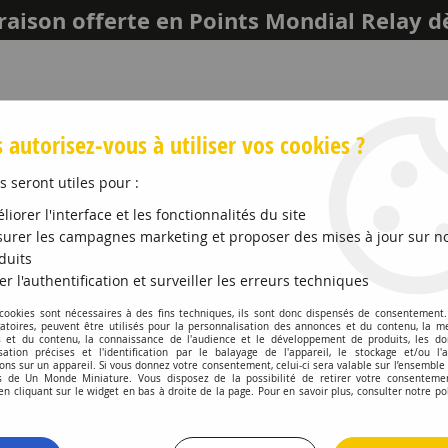
raison offerte en Points Mondial Relay d
 autorisez-vous à utiliser vos cookies ?
s seront utiles pour :
liorer l'interface et les fonctionnalités du site
urer les campagnes marketing et proposer des mises à jour sur n
duits
er l'authentification et surveiller les erreurs techniques
LEICH
MAQUETTES ET ACCESSOIRES
PROMO
 cookies sont nécessaires à des fins techniques, ils sont donc dispensés de consentement. 
gatoires, peuvent être utilisés pour la personnalisation des annonces et du contenu, la m
 et du contenu, la connaissance de l'audience et le développement de produits, les d
isation précises et l'identification par le balayage de l'appareil, le stockage et/ou l'
ons sur un appareil. Si vous donnez votre consentement, celui-ci sera valable sur l’ensemble
 de Un Monde Miniature. Vous disposez de la possibilité de retirer votre consenteme
Véhicules 1:24 Voitures
 cliquant sur le widget en bas à droite de la page. Pour en savoir plus, consulter notre po