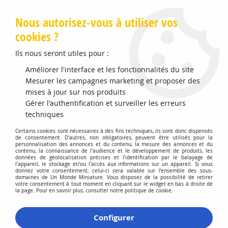
Livraison offerte en Points Mondial Relay dès 89 €
Nous autorisez-vous à utiliser vos
cookies ?
0
Ils nous seront utiles pour :
Améliorer l'interface et les fonctionnalités du site
Mesurer les campagnes marketing et proposer des
Accueil
>
Vehicules Miniatures
>
Véhicules 1:87 Voitures
mises à jour sur nos produits
Gérer l'authentification et surveiller les erreurs
Véhicules 1:87 Voitures
techniques
Certains cookies sont nécessaires à des fins techniques, ils sont donc dispensés
de consentement. D'autres, non obligatoires, peuvent être utilisés pour la
personnalisation des annonces et du contenu, la mesure des annonces et du
contenu, la connaissance de l'audience et le développement de produits, les
données de géolocalisation précises et l'identification par le balayage de
l'appareil, le stockage et/ou l'accès aux informations sur un appareil. Si vous
donnez votre consentement, celui-ci sera valable sur l’ensemble des sous-
domaines de Un Monde Miniature. Vous disposez de la possibilité de retirer
TRIER & FILTRER
votre consentement à tout moment en cliquant sur le widget en bas à droite de
la page. Pour en savoir plus, consulter notre politique de cookie.
60 articles sur
373
Configurer