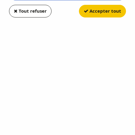
Tout refuser
Accepter tout
SOLIDO
Toyota Yaris GR 2024 Yellow
SO4311104
Réapprovisionnement en cours
22,90 €