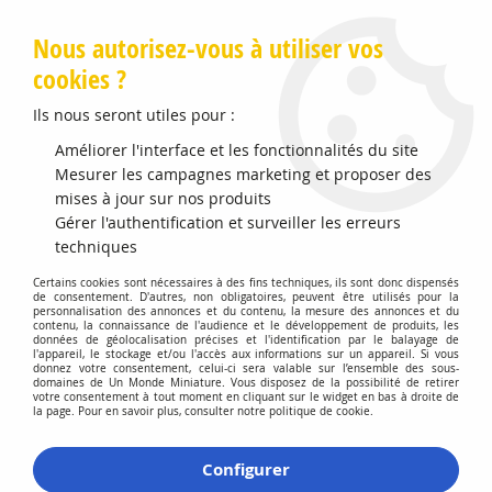
Livraison offerte en Points Mondial Relay dès 89 €
Nous autorisez-vous à utiliser vos
cookies ?
0
Ils nous seront utiles pour :
Améliorer l'interface et les fonctionnalités du site
Mesurer les campagnes marketing et proposer des
Accueil
>
Vehicules Miniatures
>
Véhicules 1:43 Voitures
mises à jour sur nos produits
Gérer l'authentification et surveiller les erreurs
Véhicules 1:43 Voitures
techniques
Certains cookies sont nécessaires à des fins techniques, ils sont donc dispensés
de consentement. D'autres, non obligatoires, peuvent être utilisés pour la
personnalisation des annonces et du contenu, la mesure des annonces et du
contenu, la connaissance de l'audience et le développement de produits, les
données de géolocalisation précises et l'identification par le balayage de
l'appareil, le stockage et/ou l'accès aux informations sur un appareil. Si vous
donnez votre consentement, celui-ci sera valable sur l’ensemble des sous-
domaines de Un Monde Miniature. Vous disposez de la possibilité de retirer
TRIER & FILTRER
votre consentement à tout moment en cliquant sur le widget en bas à droite de
la page. Pour en savoir plus, consulter notre politique de cookie.
60 articles sur
373
Configurer