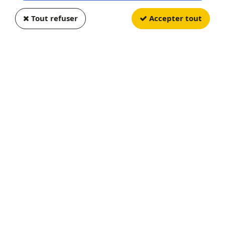
Tout refuser
Accepter tout
NOREV
Mercedes-Benz G-Class 2025
Obsidian Black Metallic
Soyez le premier à donner votre avis !
38
,
90
€
TTC
Réf. :
NO351370
En stock
AJOUTER AU PANIER