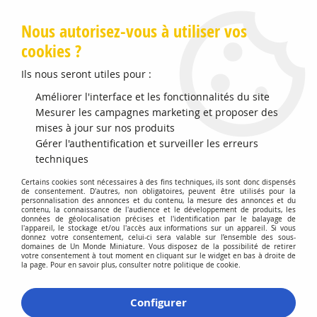
Livraison offerte en Points Mondial Relay dès 89 €
Nous autorisez-vous à utiliser vos
cookies ?
0
Ils nous seront utiles pour :
Améliorer l'interface et les fonctionnalités du site
Accueil
Mesurer les campagnes marketing et proposer des
>
Vehicules Miniatures
>
Véhicules 1:43 Voitures
>
Mercedes-
Benz G-Class 2025 Obsidian Black Metallic
mises à jour sur nos produits
Gérer l'authentification et surveiller les erreurs
techniques
Certains cookies sont nécessaires à des fins techniques, ils sont donc dispensés
de consentement. D'autres, non obligatoires, peuvent être utilisés pour la
personnalisation des annonces et du contenu, la mesure des annonces et du
contenu, la connaissance de l'audience et le développement de produits, les
données de géolocalisation précises et l'identification par le balayage de
l'appareil, le stockage et/ou l'accès aux informations sur un appareil. Si vous
donnez votre consentement, celui-ci sera valable sur l’ensemble des sous-
domaines de Un Monde Miniature. Vous disposez de la possibilité de retirer
votre consentement à tout moment en cliquant sur le widget en bas à droite de
la page. Pour en savoir plus, consulter notre politique de cookie.
Configurer