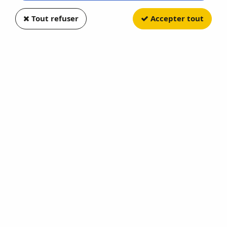
Tout refuser
Accepter tout
FORCE OF VALOR
Opel Blitz 3.6-6700A KFZ 305 Ambulance II
World War White
FOV-801101A
Rupture de stock
87,40 €