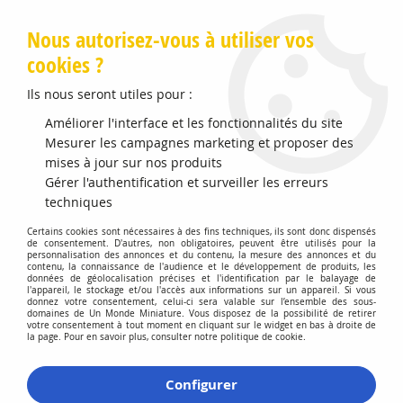
Livraison offerte en Points Mondial Relay dès 89 €
Nous autorisez-vous à utiliser vos
cookies ?
0
Ils nous seront utiles pour :
Améliorer l'interface et les fonctionnalités du site
Mesurer les campagnes marketing et proposer des
Accueil
>
Vehicules Miniatures
>
Véhicules 1:32 Militaire
mises à jour sur nos produits
Gérer l'authentification et surveiller les erreurs
Véhicules 1:32 Militaire
techniques
Certains cookies sont nécessaires à des fins techniques, ils sont donc dispensés
de consentement. D'autres, non obligatoires, peuvent être utilisés pour la
personnalisation des annonces et du contenu, la mesure des annonces et du
contenu, la connaissance de l'audience et le développement de produits, les
données de géolocalisation précises et l'identification par le balayage de
l'appareil, le stockage et/ou l'accès aux informations sur un appareil. Si vous
donnez votre consentement, celui-ci sera valable sur l’ensemble des sous-
domaines de Un Monde Miniature. Vous disposez de la possibilité de retirer
TRIER & FILTRER
votre consentement à tout moment en cliquant sur le widget en bas à droite de
la page. Pour en savoir plus, consulter notre politique de cookie.
10 articles sur
10
Configurer