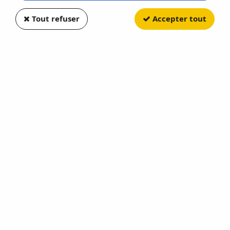
Tout refuser
Accepter tout
FORCE OF VALOR
GMC CCKW 353 Avec Cabine
Type 1609 Avec Mitrailleuse
M37 Et Figurines
Soyez le premier à donner votre avis !
87
,
40
€
TTC
Réf. :
FOV-801201B
Vehicule avec Bache