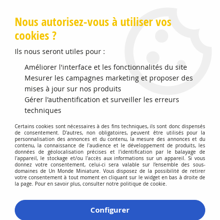
Livraison offerte en Points Mondial Relay dès 89 €
Nous autorisez-vous à utiliser vos
cookies ?
0
Ils nous seront utiles pour :
Améliorer l'interface et les fonctionnalités du site
Accueil
Mesurer les campagnes marketing et proposer des
>
Vehicules Miniatures
>
Véhicules 1:32 Militaire
>
GMC CCKW
353 Avec Cabine Type 1609 Avec Mitrailleuse M37 Et Figurines
mises à jour sur nos produits
Gérer l'authentification et surveiller les erreurs
techniques
Certains cookies sont nécessaires à des fins techniques, ils sont donc dispensés
de consentement. D'autres, non obligatoires, peuvent être utilisés pour la
personnalisation des annonces et du contenu, la mesure des annonces et du
contenu, la connaissance de l'audience et le développement de produits, les
données de géolocalisation précises et l'identification par le balayage de
l'appareil, le stockage et/ou l'accès aux informations sur un appareil. Si vous
donnez votre consentement, celui-ci sera valable sur l’ensemble des sous-
domaines de Un Monde Miniature. Vous disposez de la possibilité de retirer
votre consentement à tout moment en cliquant sur le widget en bas à droite de
la page. Pour en savoir plus, consulter notre politique de cookie.
Configurer