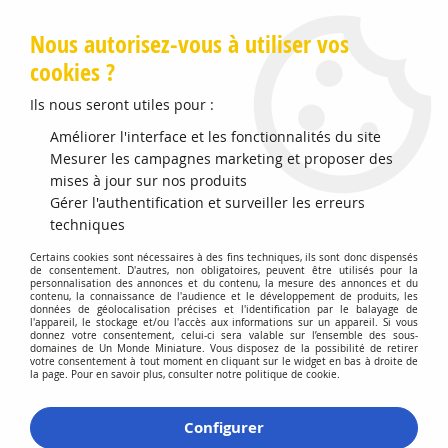
Livraison offerte en Points Mondial Relay dès 89 €
Nous autorisez-vous à utiliser vos
cookies ?
0
Ils nous seront utiles pour :
Améliorer l'interface et les fonctionnalités du site
Accueil
Mesurer les campagnes marketing et proposer des
>
Vehicules Miniatures
>
Véhicules 1:64 3 Inch
>
Dodge D-100
With Boat and Trailer
mises à jour sur nos produits
Gérer l'authentification et surveiller les erreurs
techniques
Certains cookies sont nécessaires à des fins techniques, ils sont donc dispensés
de consentement. D'autres, non obligatoires, peuvent être utilisés pour la
personnalisation des annonces et du contenu, la mesure des annonces et du
contenu, la connaissance de l'audience et le développement de produits, les
données de géolocalisation précises et l'identification par le balayage de
l'appareil, le stockage et/ou l'accès aux informations sur un appareil. Si vous
donnez votre consentement, celui-ci sera valable sur l’ensemble des sous-
domaines de Un Monde Miniature. Vous disposez de la possibilité de retirer
votre consentement à tout moment en cliquant sur le widget en bas à droite de
la page. Pour en savoir plus, consulter notre politique de cookie.
Configurer