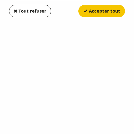
Tout refuser
Accepter tout
GREENLIGHT
Dodge D-100 With Boat and
Trailer
Soyez le premier à donner votre avis !
17
,
50
€
TTC
Réf. :
GREEN32330A
HITCH AND TOW Serie 33
En stock
AJOUTER AU PANIER