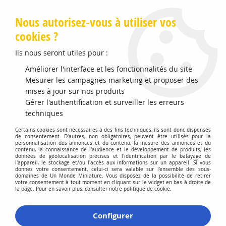
Livraison offerte en Points Mondial Relay dès 89 €
Nous autorisez-vous à utiliser vos
cookies ?
0
Ils nous seront utiles pour :
Améliorer l'interface et les fonctionnalités du site
Accueil
Mesurer les campagnes marketing et proposer des
>
Vehicules Miniatures
>
Véhicules 1:64 3 Inch
>
Jeep Wrangler
Unlimited Rubicon 2008
mises à jour sur nos produits
Gérer l'authentification et surveiller les erreurs
techniques
Certains cookies sont nécessaires à des fins techniques, ils sont donc dispensés
de consentement. D'autres, non obligatoires, peuvent être utilisés pour la
personnalisation des annonces et du contenu, la mesure des annonces et du
contenu, la connaissance de l'audience et le développement de produits, les
données de géolocalisation précises et l'identification par le balayage de
l'appareil, le stockage et/ou l'accès aux informations sur un appareil. Si vous
donnez votre consentement, celui-ci sera valable sur l’ensemble des sous-
domaines de Un Monde Miniature. Vous disposez de la possibilité de retirer
votre consentement à tout moment en cliquant sur le widget en bas à droite de
la page. Pour en savoir plus, consulter notre politique de cookie.
Configurer