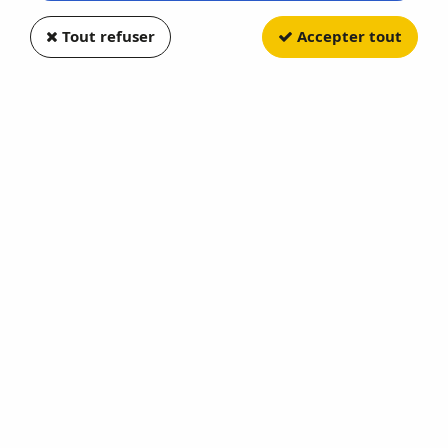
Tout refuser
Accepter tout
GREENLIGHT
Jeep Wrangler Unlimited
Rubicon 2008
Soyez le premier à donner votre avis !
13
,
50
€
TTC
Réf. :
GREEN38080F
THE GREAT OUTDOORS Serie 4
Stock limité
AJOUTER AU PANIER