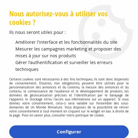
Livraison offerte en Points Mondial Relay dès 89 €
Nous autorisez-vous à utiliser vos
cookies ?
0
Ils nous seront utiles pour :
Améliorer l'interface et les fonctionnalités du site
Mesurer les campagnes marketing et proposer des
Accueil
>
Vehicules Miniatures
>
Véhicules 1:64 3 Inch
mises à jour sur nos produits
Gérer l'authentification et surveiller les erreurs
Véhicules 1:64 3 Inch
techniques
Certains cookies sont nécessaires à des fins techniques, ils sont donc dispensés
de consentement. D'autres, non obligatoires, peuvent être utilisés pour la
personnalisation des annonces et du contenu, la mesure des annonces et du
contenu, la connaissance de l'audience et le développement de produits, les
données de géolocalisation précises et l'identification par le balayage de
l'appareil, le stockage et/ou l'accès aux informations sur un appareil. Si vous
donnez votre consentement, celui-ci sera valable sur l’ensemble des sous-
domaines de Un Monde Miniature. Vous disposez de la possibilité de retirer
TRIER & FILTRER
votre consentement à tout moment en cliquant sur le widget en bas à droite de
la page. Pour en savoir plus, consulter notre politique de cookie.
60 articles sur
497
Configurer