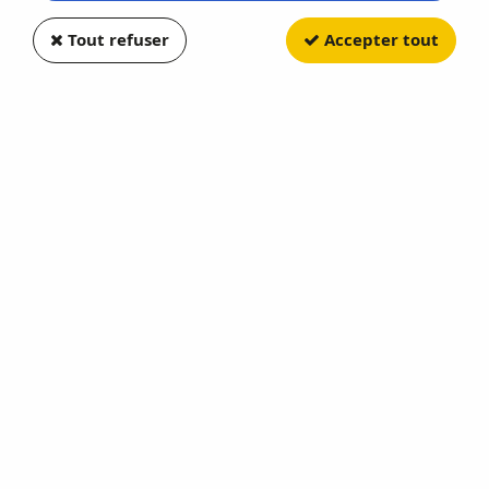
Tout refuser
Accepter tout
Paiement CB 100%
3000 références
sécurisé
Stock en temps réel
Chèque, virement
Règlement en 3X ou
Livraison en 48H
4X
Expédition le jour
par CB dès 159 €
même