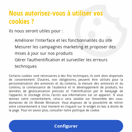
Livraison offerte en Points Mondial Relay dès 89 €
Nous autorisez-vous à utiliser vos
cookies ?
0
Ils nous seront utiles pour :
Améliorer l'interface et les fonctionnalités du site
Mesurer les campagnes marketing et proposer des
Accueil
>
Vehicules Miniatures
>
Véhicules 1:43 Bus
mises à jour sur nos produits
Gérer l'authentification et surveiller les erreurs
Véhicules 1:43 Bus
techniques
Certains cookies sont nécessaires à des fins techniques, ils sont donc dispensés
de consentement. D'autres, non obligatoires, peuvent être utilisés pour la
personnalisation des annonces et du contenu, la mesure des annonces et du
contenu, la connaissance de l'audience et le développement de produits, les
données de géolocalisation précises et l'identification par le balayage de
l'appareil, le stockage et/ou l'accès aux informations sur un appareil. Si vous
donnez votre consentement, celui-ci sera valable sur l’ensemble des sous-
domaines de Un Monde Miniature. Vous disposez de la possibilité de retirer
TRIER & FILTRER
votre consentement à tout moment en cliquant sur le widget en bas à droite de
la page. Pour en savoir plus, consulter notre politique de cookie.
Aucune correspondance trouvée
Configurer