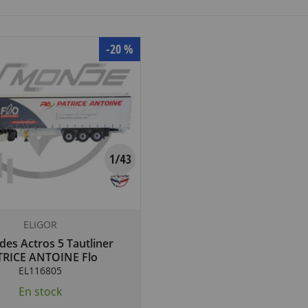
-20 %
ELIGOR
es Actros 5 Tautliner
TRICE ANTOINE Flo
Groupement
EL116805
En stock