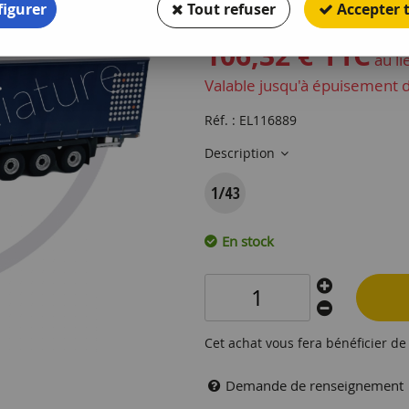
igurer
Tout refuser
Accepter 
Soyez le premier à donner votr
106
,
32
€
TTC
au l
Valable jusqu'à épuisement 
Réf. :
EL116889
Description
En stock
Cet achat vous fera bénéficier d
Demande de renseignement