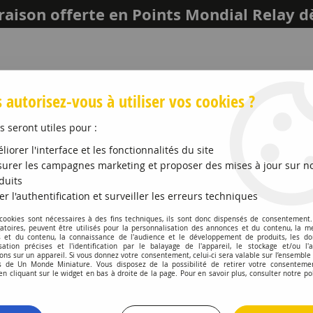
raison offerte en Points Mondial Relay d
 autorisez-vous à utiliser vos cookies ?
s seront utiles pour :
liorer l'interface et les fonctionnalités du site
urer les campagnes marketing et proposer des mises à jour sur n
duits
er l'authentification et surveiller les erreurs techniques
LEICH
MAQUETTES ET ACCESSOIRES
PROMO
 cookies sont nécessaires à des fins techniques, ils sont donc dispensés de consentement. 
gatoires, peuvent être utilisés pour la personnalisation des annonces et du contenu, la m
 et du contenu, la connaissance de l'audience et le développement de produits, les d
lt T Tautliner FILHOL TRANSPORTS
isation précises et l'identification par le balayage de l'appareil, le stockage et/ou l'
ons sur un appareil. Si vous donnez votre consentement, celui-ci sera valable sur l’ensemble
 de Un Monde Miniature. Vous disposez de la possibilité de retirer votre consenteme
ELIGOR
 cliquant sur le widget en bas à droite de la page. Pour en savoir plus, consulter notre po
Renault T Tautl