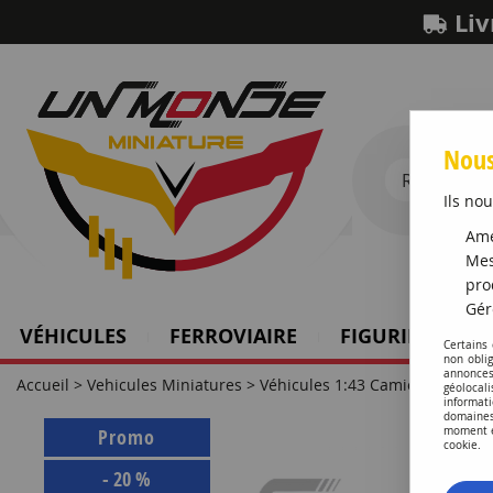
Liv
Nous
Ils nou
Amé
Mes
pro
Gér
VÉHICULES
FERROVIAIRE
FIGURINES SCH
Certains
non obli
annonces
Accueil
>
Vehicules Miniatures
>
Véhicules 1:43 Camions
>
Renau
géolocal
informati
domaines
Promo
moment en
cookie.
-
20
%