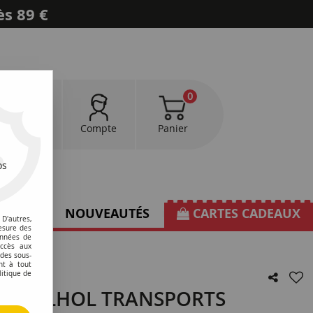
ès 89 €
0
0
Favoris
Compte
Panier
os
TIONS
NOUVEAUTÉS
CARTES CADEAUX
D'autres,
esure des
onnées de
accès aux
 des sous-
nt à tout
litique de
iner FILHOL TRANSPORTS