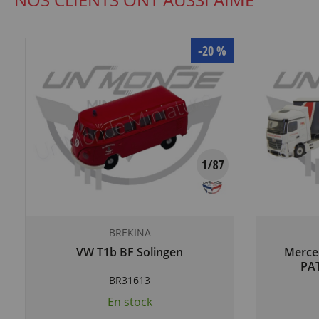
NOS CLIENTS ONT AUSSI AIMÉ
-20 %
BREKINA
VW T1b BF Solingen
Merced
PA
BR31613
En stock