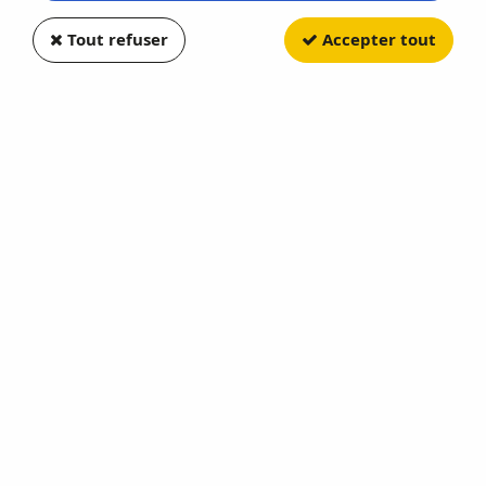
Tout refuser
Accepter tout
MOTOR CITY CLASSICS
Tank Infanterie MKIII
''Valentine'' 8ème Regiment
Royal de Lybie 1941
Soyez le premier à donner votre avis !
36
,
60
€
TTC
Réf. :
MCITYAFVS23192