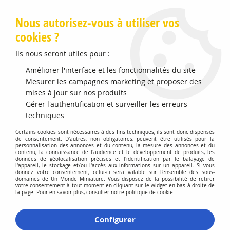
Livraison offerte en Points Mondial Relay dès 89 €
Nous autorisez-vous à utiliser vos
cookies ?
0
Ils nous seront utiles pour :
Améliorer l'interface et les fonctionnalités du site
Accueil
Mesurer les campagnes marketing et proposer des
>
Vehicules Miniatures
>
Véhicules 1:43 Militaire
>
Tank
Infanterie MKIII ''Valentine'' 8ème Regiment Royal de Lybie 1941
mises à jour sur nos produits
Gérer l'authentification et surveiller les erreurs
techniques
Certains cookies sont nécessaires à des fins techniques, ils sont donc dispensés
de consentement. D'autres, non obligatoires, peuvent être utilisés pour la
personnalisation des annonces et du contenu, la mesure des annonces et du
contenu, la connaissance de l'audience et le développement de produits, les
données de géolocalisation précises et l'identification par le balayage de
l'appareil, le stockage et/ou l'accès aux informations sur un appareil. Si vous
donnez votre consentement, celui-ci sera valable sur l’ensemble des sous-
domaines de Un Monde Miniature. Vous disposez de la possibilité de retirer
votre consentement à tout moment en cliquant sur le widget en bas à droite de
la page. Pour en savoir plus, consulter notre politique de cookie.
Configurer