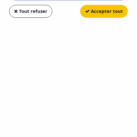
Tout refuser
Accepter tout
MOTOR CITY CLASSICS
German Sd Kfe 186 Jagdpanzer
VI Jagdtiger Heavy Tank
Soyez le premier à donner votre avis !
36
,
60
€
TTC
Réf. :
MCITYAFVS23186
Abteillung 512 Germany 1945