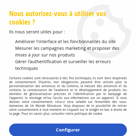
Livraison offerte en Points Mondial Relay dès 89 €
Nous autorisez-vous à utiliser vos
cookies ?
0
Ils nous seront utiles pour :
Améliorer l'interface et les fonctionnalités du site
Accueil
Mesurer les campagnes marketing et proposer des
>
Vehicules Miniatures
>
Véhicules 1:43 Militaire
>
German Sd
Kfe 186 Jagdpanzer VI Jagdtiger Heavy Tank
mises à jour sur nos produits
Gérer l'authentification et surveiller les erreurs
techniques
Certains cookies sont nécessaires à des fins techniques, ils sont donc dispensés
de consentement. D'autres, non obligatoires, peuvent être utilisés pour la
personnalisation des annonces et du contenu, la mesure des annonces et du
contenu, la connaissance de l'audience et le développement de produits, les
données de géolocalisation précises et l'identification par le balayage de
l'appareil, le stockage et/ou l'accès aux informations sur un appareil. Si vous
donnez votre consentement, celui-ci sera valable sur l’ensemble des sous-
domaines de Un Monde Miniature. Vous disposez de la possibilité de retirer
votre consentement à tout moment en cliquant sur le widget en bas à droite de
la page. Pour en savoir plus, consulter notre politique de cookie.
Configurer