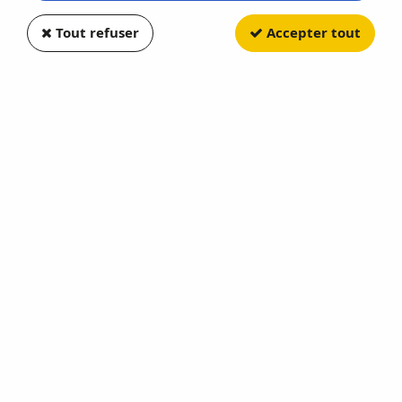
Tout refuser
Accepter tout
MOTOR CITY CLASSICS
US M4A3 Sherman Medium
Tank 37th Battalion 41th
Soyez le premier à donner votre avis !
33
,
90
€
TTC
Réf. :
MCITYAFVS23182
Bastogne Belgium December 1944