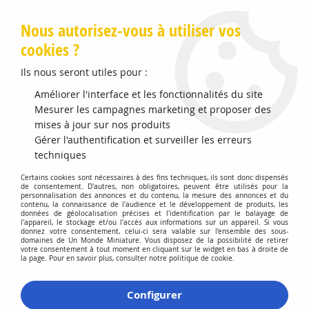
Livraison offerte en Points Mondial Relay dès 89 €
Nous autorisez-vous à utiliser vos
cookies ?
0
Ils nous seront utiles pour :
Améliorer l'interface et les fonctionnalités du site
Accueil
Mesurer les campagnes marketing et proposer des
>
Vehicules Miniatures
>
Véhicules 1:43 Militaire
>
US M4A3
Sherman Medium Tank 37th Battalion 41th
mises à jour sur nos produits
Gérer l'authentification et surveiller les erreurs
techniques
Certains cookies sont nécessaires à des fins techniques, ils sont donc dispensés
de consentement. D'autres, non obligatoires, peuvent être utilisés pour la
personnalisation des annonces et du contenu, la mesure des annonces et du
contenu, la connaissance de l'audience et le développement de produits, les
données de géolocalisation précises et l'identification par le balayage de
l'appareil, le stockage et/ou l'accès aux informations sur un appareil. Si vous
donnez votre consentement, celui-ci sera valable sur l’ensemble des sous-
domaines de Un Monde Miniature. Vous disposez de la possibilité de retirer
votre consentement à tout moment en cliquant sur le widget en bas à droite de
la page. Pour en savoir plus, consulter notre politique de cookie.
Configurer