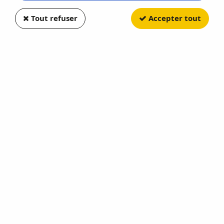
Tout refuser
Accepter tout
GREENLIGHT
GMC Sierra 2500 Moonshiner
1982
Soyez le premier à donner votre avis !
9
,
52
€
TTC
au lieu de
11,90
€
Valable jusqu'à épuisement du stock
Réf. :
GREEN49160A
KINGS OF CRUNCH Serie 16
En stock