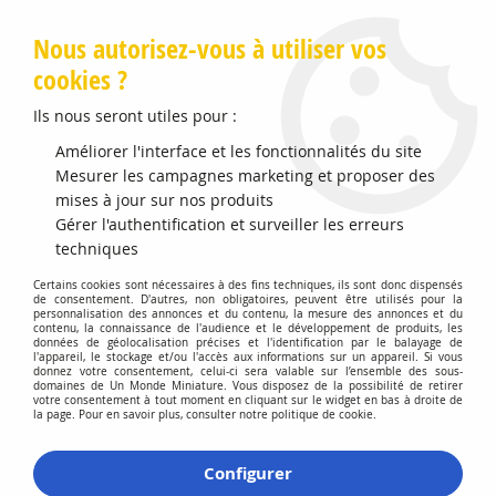
Livraison offerte en Points Mondial Relay dès 89 €
Nous autorisez-vous à utiliser vos
cookies ?
0
Ils nous seront utiles pour :
Améliorer l'interface et les fonctionnalités du site
Accueil
Mesurer les campagnes marketing et proposer des
>
Vehicules Miniatures
>
Véhicules 1:64 3 Inch
>
M4 Sherman 76
Long Barrell
mises à jour sur nos produits
Gérer l'authentification et surveiller les erreurs
Promo
-
20
%
techniques
Certains cookies sont nécessaires à des fins techniques, ils sont donc dispensés
de consentement. D'autres, non obligatoires, peuvent être utilisés pour la
personnalisation des annonces et du contenu, la mesure des annonces et du
contenu, la connaissance de l'audience et le développement de produits, les
données de géolocalisation précises et l'identification par le balayage de
l'appareil, le stockage et/ou l'accès aux informations sur un appareil. Si vous
donnez votre consentement, celui-ci sera valable sur l’ensemble des sous-
domaines de Un Monde Miniature. Vous disposez de la possibilité de retirer
votre consentement à tout moment en cliquant sur le widget en bas à droite de
la page. Pour en savoir plus, consulter notre politique de cookie.
Configurer