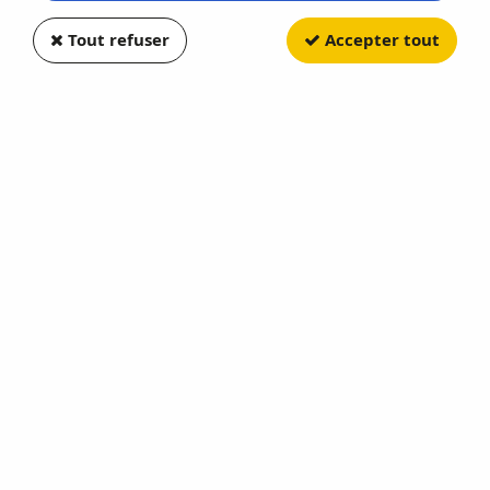
Tout refuser
Accepter tout
GREENLIGHT
M4 Sherman 76 Long Barrell
Soyez le premier à donner votre avis !
7
,
92
€
TTC
au lieu de
9,90
€
Valable jusqu'à épuisement du stock
Réf. :
GREEN28170D
BLACK BANDIT Serie 30
En stock