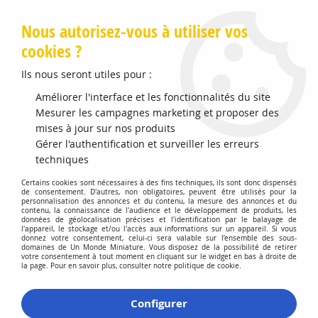
Livraison offerte en Points Mondial Relay dès 89 €
Nous autorisez-vous à utiliser vos
cookies ?
0
Ils nous seront utiles pour :
Améliorer l'interface et les fonctionnalités du site
Accueil
Mesurer les campagnes marketing et proposer des
>
Vehicules Miniatures
>
Véhicules 1:64 3 Inch
>
Ford Transit
2015
mises à jour sur nos produits
Gérer l'authentification et surveiller les erreurs
techniques
Certains cookies sont nécessaires à des fins techniques, ils sont donc dispensés
de consentement. D'autres, non obligatoires, peuvent être utilisés pour la
personnalisation des annonces et du contenu, la mesure des annonces et du
contenu, la connaissance de l'audience et le développement de produits, les
données de géolocalisation précises et l'identification par le balayage de
l'appareil, le stockage et/ou l'accès aux informations sur un appareil. Si vous
donnez votre consentement, celui-ci sera valable sur l’ensemble des sous-
domaines de Un Monde Miniature. Vous disposez de la possibilité de retirer
votre consentement à tout moment en cliquant sur le widget en bas à droite de
la page. Pour en savoir plus, consulter notre politique de cookie.
Configurer