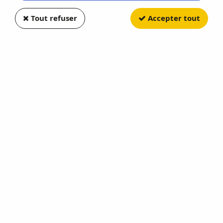
Tout refuser
Accepter tout
GREENLIGHT
Ford Transit 2015
Soyez le premier à donner votre avis !
10
,
50
€
TTC
Réf. :
GREEN62040A
SERIES D'HOLLYWOOD Serie 43
En rupture de stock
AJOUTER AU PANIER