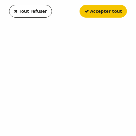
Tout refuser
Accepter tout
NOREV
Citroen CX 2000 1977 Gris
Largentiere
Soyez le premier à donner votre avis !
9
,
90
€
TTC
Réf. :
NO159024
En stock
AJOUTER AU PANIER