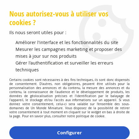
Livraison offerte en Points Mondial Relay dès 89 €
Nous autorisez-vous à utiliser vos
cookies ?
0
Ils nous seront utiles pour :
Améliorer l'interface et les fonctionnalités du site
Accueil
Mesurer les campagnes marketing et proposer des
>
Vehicules Miniatures
>
Véhicules 1:87 Voitures
>
Citroen CX
2000 1977 Gris Largentiere
mises à jour sur nos produits
Gérer l'authentification et surveiller les erreurs
techniques
Certains cookies sont nécessaires à des fins techniques, ils sont donc dispensés
de consentement. D'autres, non obligatoires, peuvent être utilisés pour la
personnalisation des annonces et du contenu, la mesure des annonces et du
contenu, la connaissance de l'audience et le développement de produits, les
données de géolocalisation précises et l'identification par le balayage de
l'appareil, le stockage et/ou l'accès aux informations sur un appareil. Si vous
donnez votre consentement, celui-ci sera valable sur l’ensemble des sous-
domaines de Un Monde Miniature. Vous disposez de la possibilité de retirer
votre consentement à tout moment en cliquant sur le widget en bas à droite de
la page. Pour en savoir plus, consulter notre politique de cookie.
Configurer