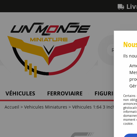
Liv
Nous
Ils nou
Amé
Mes
pro
Gér
VÉHICULES
FERROVIAIRE
FIGURINES SCH
Certains
non obli
annonces
Accueil
>
Vehicules Miniatures
>
Véhicules 1:64 3 Inch
>
Alpine 
géolocal
informati
domaines
moment en
cookie.