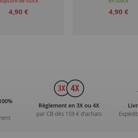
Rupture de stock
En stock
4,90 €
4,90 €
 100%
Règlement en 3X ou 4X
Liv
par CB dès 159 € d'achats
Expédit
ment