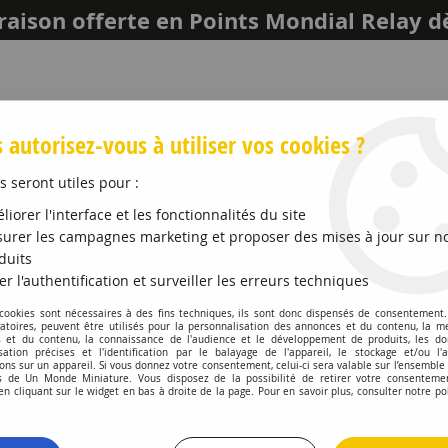
raison offerte en Points Mondial Relay d
 autorisez-vous à utiliser vos cookies ?
s seront utiles pour :
liorer l'interface et les fonctionnalités du site
urer les campagnes marketing et proposer des mises à jour sur n
duits
er l'authentification et surveiller les erreurs techniques
LEICH
MAQUETTES ET ACCESSOIRES
PROMO
 cookies sont nécessaires à des fins techniques, ils sont donc dispensés de consentement. 
gatoires, peuvent être utilisés pour la personnalisation des annonces et du contenu, la m
 et du contenu, la connaissance de l'audience et le développement de produits, les d
A390 GTS 2026 Alpine Vision Blue and Black
isation précises et l'identification par le balayage de l'appareil, le stockage et/ou l'
ons sur un appareil. Si vous donnez votre consentement, celui-ci sera valable sur l’ensemble
 de Un Monde Miniature. Vous disposez de la possibilité de retirer votre consenteme
NOREV
 cliquant sur le widget en bas à droite de la page. Pour en savoir plus, consulter notre po
Alpine A390 GTS 