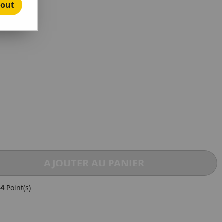
tout
e avis !
AJOUTER AU PANIER
e
4
Point(s)