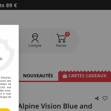
ès 89 €
0
0
Favoris
Compte
Panier
os
TIONS
NOUVEAUTÉS
CARTES CADEAUX
D'autres,
esure des
onnées de
accès aux
 des sous-
nt à tout
litique de
2026 Alpine Vision Blue and