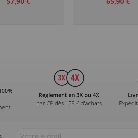
57,90 €
65,90 €
 100%
Règlement en 3X ou 4X
Liv
par CB dès 159 € d'achats
Expédit
ment
s