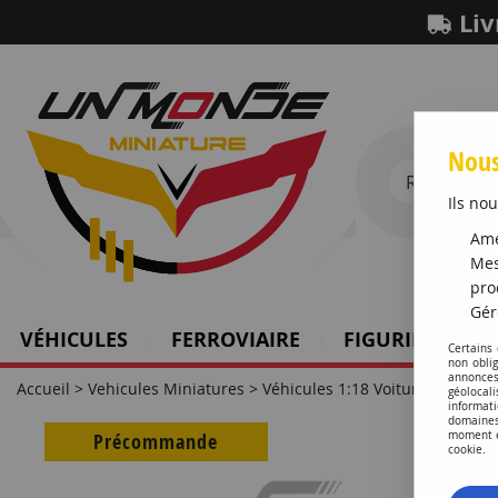
Liv
Nous
Ils nou
Amé
Mes
pro
Gér
VÉHICULES
FERROVIAIRE
FIGURINES SCH
Certains
non obli
annonces
Accueil
>
Vehicules Miniatures
>
Véhicules 1:18 Voitures
>
Volvo
géolocal
informati
domaines
Précommande
moment en
cookie.