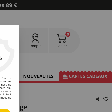
ès 89 €
0
0
Favoris
Compte
Panier
os
TIONS
NOUVEAUTÉS
CARTES CADEAUX
D'autres,
esure des
onnées de
accès aux
 des sous-
nt à tout
litique de
68 Rouge