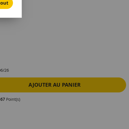
tout
e avis !
06/26
AJOUTER AU PANIER
e
67
Point(s)