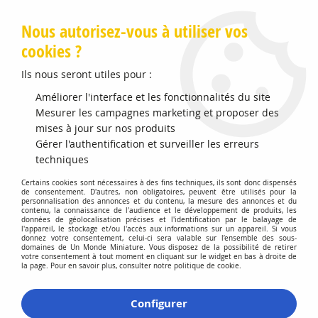
Livraison offerte en Points Mondial Relay dès 89 €
Nous autorisez-vous à utiliser vos
cookies ?
0
Ils nous seront utiles pour :
Améliorer l'interface et les fonctionnalités du site
Accueil
Mesurer les campagnes marketing et proposer des
>
Vehicules Miniatures
>
Véhicules 1:18 Voitures
>
Peugeot 204
Cabriolet 1967 Beige Metallisé
mises à jour sur nos produits
Gérer l'authentification et surveiller les erreurs
Précommande
techniques
Certains cookies sont nécessaires à des fins techniques, ils sont donc dispensés
de consentement. D'autres, non obligatoires, peuvent être utilisés pour la
personnalisation des annonces et du contenu, la mesure des annonces et du
contenu, la connaissance de l'audience et le développement de produits, les
données de géolocalisation précises et l'identification par le balayage de
l'appareil, le stockage et/ou l'accès aux informations sur un appareil. Si vous
donnez votre consentement, celui-ci sera valable sur l’ensemble des sous-
domaines de Un Monde Miniature. Vous disposez de la possibilité de retirer
votre consentement à tout moment en cliquant sur le widget en bas à droite de
la page. Pour en savoir plus, consulter notre politique de cookie.
Configurer