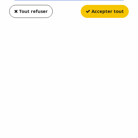
Tout refuser
Accepter tout
NOREV
Peugeot 204 Cabriolet 1967
Beige Metallisé
Soyez le premier à donner votre avis !
62
,
90
€
TTC
Réf. :
NO184960
Date de Sortie Prévisionnelle 30/10/26