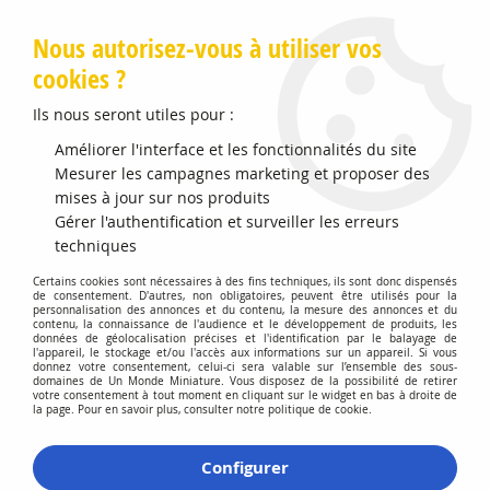
Livraison offerte en Points Mondial Relay dès 89 €
Nous autorisez-vous à utiliser vos
cookies ?
0
Ils nous seront utiles pour :
Améliorer l'interface et les fonctionnalités du site
Mesurer les campagnes marketing et proposer des
Accueil
>
Promotions
>
Promotions -40%
mises à jour sur nos produits
Gérer l'authentification et surveiller les erreurs
Promotions -40%
techniques
Certains cookies sont nécessaires à des fins techniques, ils sont donc dispensés
de consentement. D'autres, non obligatoires, peuvent être utilisés pour la
personnalisation des annonces et du contenu, la mesure des annonces et du
contenu, la connaissance de l'audience et le développement de produits, les
données de géolocalisation précises et l'identification par le balayage de
l'appareil, le stockage et/ou l'accès aux informations sur un appareil. Si vous
donnez votre consentement, celui-ci sera valable sur l’ensemble des sous-
domaines de Un Monde Miniature. Vous disposez de la possibilité de retirer
TRIER & FILTRER
votre consentement à tout moment en cliquant sur le widget en bas à droite de
la page. Pour en savoir plus, consulter notre politique de cookie.
10 articles sur
10
Configurer