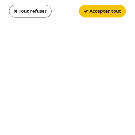
Tout refuser
Accepter tout
-40 %
NOREV
Volkswagen Beetle Yellow
NO319350G
En stock
2,70 €
4,50 €