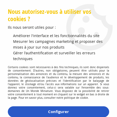
Livraison offerte en Points Mondial Relay dès 89 €
Nous autorisez-vous à utiliser vos
cookies ?
0
Ils nous seront utiles pour :
Améliorer l'interface et les fonctionnalités du site
Accueil
Mesurer les campagnes marketing et proposer des
>
Vehicules Miniatures
>
Véhicules 1:87 Voitures
>
Renault R12
TL Yellow
mises à jour sur nos produits
Gérer l'authentification et surveiller les erreurs
techniques
Certains cookies sont nécessaires à des fins techniques, ils sont donc dispensés
de consentement. D'autres, non obligatoires, peuvent être utilisés pour la
personnalisation des annonces et du contenu, la mesure des annonces et du
contenu, la connaissance de l'audience et le développement de produits, les
données de géolocalisation précises et l'identification par le balayage de
l'appareil, le stockage et/ou l'accès aux informations sur un appareil. Si vous
donnez votre consentement, celui-ci sera valable sur l’ensemble des sous-
domaines de Un Monde Miniature. Vous disposez de la possibilité de retirer
votre consentement à tout moment en cliquant sur le widget en bas à droite de
la page. Pour en savoir plus, consulter notre politique de cookie.
Configurer