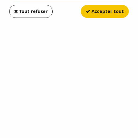
Tout refuser
Accepter tout
BREKINA
Renault R12 TL Yellow
Soyez le premier à donner votre avis !
14
,
20
€
TTC
Réf. :
BRE14525
En rupture de stock