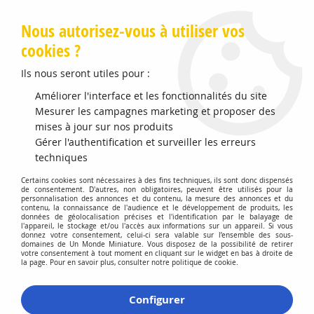
Livraison offerte en Points Mondial Relay dès 89 €
Nous autorisez-vous à utiliser vos
cookies ?
0
Ils nous seront utiles pour :
Améliorer l'interface et les fonctionnalités du site
Accueil
Mesurer les campagnes marketing et proposer des
>
Vehicules Miniatures
>
Véhicules 1:43 Voitures
>
Renault Clio
II Phase 1 Red Métallic
mises à jour sur nos produits
Gérer l'authentification et surveiller les erreurs
techniques
Certains cookies sont nécessaires à des fins techniques, ils sont donc dispensés
de consentement. D'autres, non obligatoires, peuvent être utilisés pour la
personnalisation des annonces et du contenu, la mesure des annonces et du
contenu, la connaissance de l'audience et le développement de produits, les
données de géolocalisation précises et l'identification par le balayage de
l'appareil, le stockage et/ou l'accès aux informations sur un appareil. Si vous
donnez votre consentement, celui-ci sera valable sur l’ensemble des sous-
domaines de Un Monde Miniature. Vous disposez de la possibilité de retirer
votre consentement à tout moment en cliquant sur le widget en bas à droite de
la page. Pour en savoir plus, consulter notre politique de cookie.
Configurer