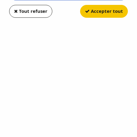
Tout refuser
Accepter tout
ODEON
Renault Clio II Phase 1 Red
Métallic
Soyez le premier à donner votre avis !
37
,
20
€
TTC
Réf. :
ODEON056
Renault Clio II Phase 1 Red Métallic