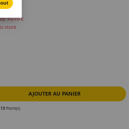
tout
e avis !
u de
19,10
€
du stock
AJOUTER AU PANIER
e
13
Point(s)