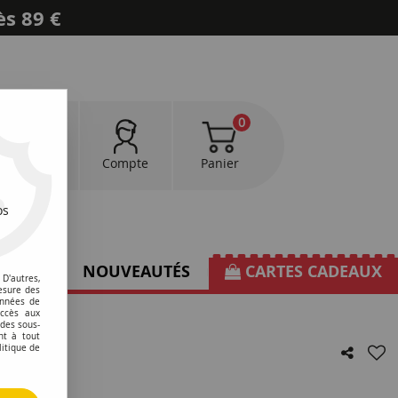
ès 89 €
0
0
Favoris
Compte
Panier
os
TIONS
NOUVEAUTÉS
CARTES CADEAUX
D'autres,
esure des
onnées de
accès aux
 des sous-
nt à tout
litique de