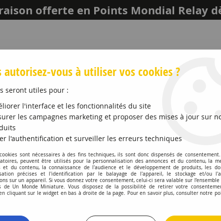
raison offerte en Points Mondial Relay d
 autorisez-vous à utiliser vos cookies ?
s seront utiles pour :
liorer l'interface et les fonctionnalités du site
urer les campagnes marketing et proposer des mises à jour sur n
duits
er l'authentification et surveiller les erreurs techniques
LEICH
MAQUETTES ET ACCESSOIRES
PROMO
 cookies sont nécessaires à des fins techniques, ils sont donc dispensés de consentement. 
gatoires, peuvent être utilisés pour la personnalisation des annonces et du contenu, la m
 et du contenu, la connaissance de l'audience et le développement de produits, les d
he 968 Red
isation précises et l'identification par le balayage de l'appareil, le stockage et/ou l'
ons sur un appareil. Si vous donnez votre consentement, celui-ci sera valable sur l’ensemble
 de Un Monde Miniature. Vous disposez de la possibilité de retirer votre consenteme
PCX87
 cliquant sur le widget en bas à droite de la page. Pour en savoir plus, consulter notre po
Porsche 968 Red