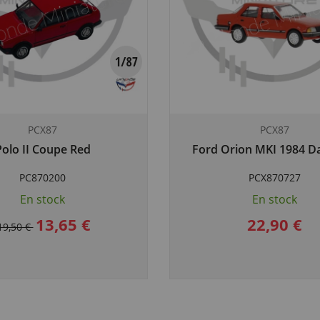
PCX87
PCX87
Polo II Coupe Red
Ford Orion MKI 1984 D
PC870200
PCX870727
En stock
En stock
13,65 €
22,90 €
19,50 €