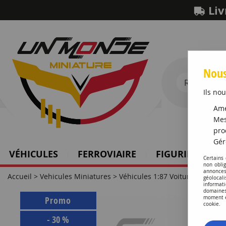
Liv
Nous
Ils nou
Amé
Mes
pro
Gér
VÉHICULES
FERROVIAIRE
FIGURINES SCH
Certains
non obli
annonces
Accueil
>
Vehicules Miniatures
>
Véhicules 1:87 Voitures
>
Porsc
géolocal
informati
domaines
Promo
moment en
cookie.
-
30
%