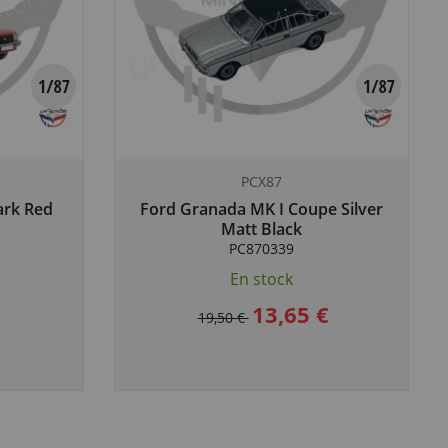
PCX87
ark Red
Ford Granada MK I Coupe Silver
Matt Black
PC870339
En stock
13,65 €
19,50 €