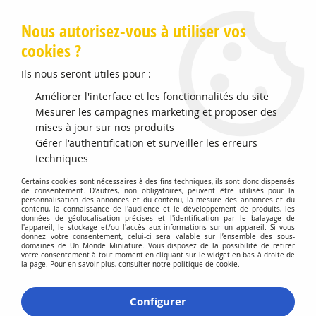
Livraison offerte en Points Mondial Relay dès 89 €
Nous autorisez-vous à utiliser vos
cookies ?
0
Ils nous seront utiles pour :
Améliorer l'interface et les fonctionnalités du site
Accueil
Mesurer les campagnes marketing et proposer des
>
Vehicules Miniatures
>
Véhicules 1:43 Voitures
>
Peugeot 104
1972 Publicitaire Peugeot 104
mises à jour sur nos produits
Gérer l'authentification et surveiller les erreurs
Promo
-
20
%
techniques
Certains cookies sont nécessaires à des fins techniques, ils sont donc dispensés
de consentement. D'autres, non obligatoires, peuvent être utilisés pour la
personnalisation des annonces et du contenu, la mesure des annonces et du
contenu, la connaissance de l'audience et le développement de produits, les
données de géolocalisation précises et l'identification par le balayage de
l'appareil, le stockage et/ou l'accès aux informations sur un appareil. Si vous
donnez votre consentement, celui-ci sera valable sur l’ensemble des sous-
domaines de Un Monde Miniature. Vous disposez de la possibilité de retirer
votre consentement à tout moment en cliquant sur le widget en bas à droite de
la page. Pour en savoir plus, consulter notre politique de cookie.
Configurer