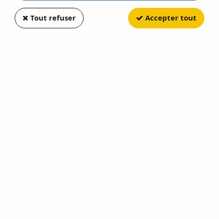
Tout refuser
Accepter tout
ODEON
Peugeot 104 1972 Publicitaire
Peugeot 104
Soyez le premier à donner votre avis !
31
,
92
€
TTC
au lieu de
39,90
€
Valable jusqu'à épuisement du stock
Réf. :
ODEON128