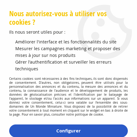
Livraison offerte en Points Mondial Relay dès 89 €
Nous autorisez-vous à utiliser vos
cookies ?
0
Ils nous seront utiles pour :
Améliorer l'interface et les fonctionnalités du site
Accueil
Mesurer les campagnes marketing et proposer des
>
Maquettes et Accessoires
>
Peintures Enamel HUMBROL
>
No 55 Bronze Métallique Pot No 1 14ml
mises à jour sur nos produits
Gérer l'authentification et surveiller les erreurs
techniques
Certains cookies sont nécessaires à des fins techniques, ils sont donc dispensés
de consentement. D'autres, non obligatoires, peuvent être utilisés pour la
personnalisation des annonces et du contenu, la mesure des annonces et du
contenu, la connaissance de l'audience et le développement de produits, les
données de géolocalisation précises et l'identification par le balayage de
l'appareil, le stockage et/ou l'accès aux informations sur un appareil. Si vous
donnez votre consentement, celui-ci sera valable sur l’ensemble des sous-
domaines de Un Monde Miniature. Vous disposez de la possibilité de retirer
votre consentement à tout moment en cliquant sur le widget en bas à droite de
la page. Pour en savoir plus, consulter notre politique de cookie.
Configurer