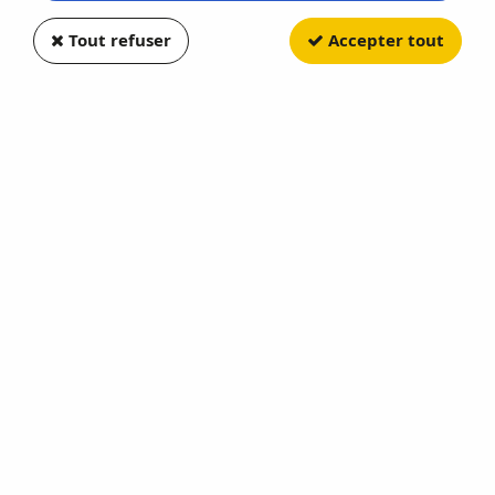
Tout refuser
Accepter tout
HUMBROL
No 55 Bronze Métallique Pot No
1 14ml
Soyez le premier à donner votre avis !
3
,
49
€
TTC
Réf. :
HUM055
No 55 Bronze Métallique Pot No 1 14ml - HUMBROL - HUM055
Réapprovisionnement en cours
AJOUTER AU PANIER
Cet achat vous fera bénéficier de
3
Point(s)