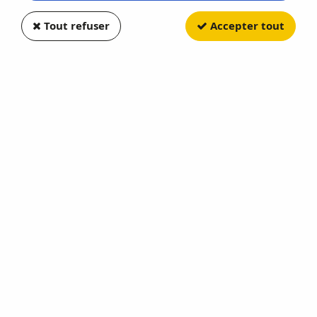
Tout refuser
Accepter tout
HUMBROL
No 22 Blanc Brillant Pot No 1
14ml
Soyez le premier à donner votre avis !
3
,
49
€
TTC
Réf. :
HUM022
No 22 Blanc Brillant Pot No 1 14ml HUMBROL - HUM 022
Réapprovisionnement en cours