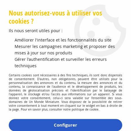
Livraison offerte en Points Mondial Relay dès 89 €
Nous autorisez-vous à utiliser vos
cookies ?
0
Ils nous seront utiles pour :
Améliorer l'interface et les fonctionnalités du site
Accueil
Mesurer les campagnes marketing et proposer des
>
Vehicules Miniatures
>
Véhicules 1:43 Voitures
>
Mini Cooper
S Orange and Black
mises à jour sur nos produits
Gérer l'authentification et surveiller les erreurs
techniques
Certains cookies sont nécessaires à des fins techniques, ils sont donc dispensés
de consentement. D'autres, non obligatoires, peuvent être utilisés pour la
personnalisation des annonces et du contenu, la mesure des annonces et du
contenu, la connaissance de l'audience et le développement de produits, les
données de géolocalisation précises et l'identification par le balayage de
l'appareil, le stockage et/ou l'accès aux informations sur un appareil. Si vous
donnez votre consentement, celui-ci sera valable sur l’ensemble des sous-
domaines de Un Monde Miniature. Vous disposez de la possibilité de retirer
votre consentement à tout moment en cliquant sur le widget en bas à droite de
la page. Pour en savoir plus, consulter notre politique de cookie.
Configurer