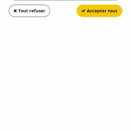
Tout refuser
Accepter tout
BBURAGO
Mini Cooper S Orange and
Black
Soyez le premier à donner votre avis !
5
,
10
€
TTC
Réf. :
BB30257O