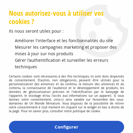
Livraison offerte en Points Mondial Relay dès 89 €
Nous autorisez-vous à utiliser vos
cookies ?
0
Ils nous seront utiles pour :
Améliorer l'interface et les fonctionnalités du site
Accueil
Mesurer les campagnes marketing et proposer des
>
Vehicules Miniatures
>
Véhicules 1:18 Voitures
>
Mercedes-
Benz Sprinter 2018 Gris
mises à jour sur nos produits
Gérer l'authentification et surveiller les erreurs
Précommande
techniques
Certains cookies sont nécessaires à des fins techniques, ils sont donc dispensés
de consentement. D'autres, non obligatoires, peuvent être utilisés pour la
personnalisation des annonces et du contenu, la mesure des annonces et du
contenu, la connaissance de l'audience et le développement de produits, les
données de géolocalisation précises et l'identification par le balayage de
l'appareil, le stockage et/ou l'accès aux informations sur un appareil. Si vous
donnez votre consentement, celui-ci sera valable sur l’ensemble des sous-
domaines de Un Monde Miniature. Vous disposez de la possibilité de retirer
votre consentement à tout moment en cliquant sur le widget en bas à droite de
la page. Pour en savoir plus, consulter notre politique de cookie.
Configurer