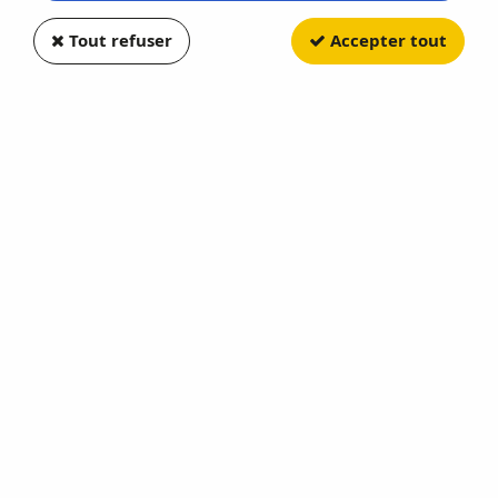
Tout refuser
Accepter tout
NOREV
Mercedes-Benz Sprinter 2018
Gris
Soyez le premier à donner votre avis !
112
,
90
€
TTC
Réf. :
NO183042
Date de Sortie Prévisionnelle 30/09/26