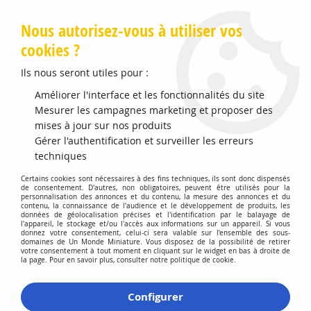
Livraison offerte en Points Mondial Relay dès 89 €
Nous autorisez-vous à utiliser vos
cookies ?
0
Ils nous seront utiles pour :
Améliorer l'interface et les fonctionnalités du site
Accueil
Mesurer les campagnes marketing et proposer des
>
Vehicules Miniatures
>
Véhicules 1:24 Voitures
>
Mazda RX-7
With Chun Li Figure Blue 1993
mises à jour sur nos produits
Gérer l'authentification et surveiller les erreurs
techniques
Certains cookies sont nécessaires à des fins techniques, ils sont donc dispensés
de consentement. D'autres, non obligatoires, peuvent être utilisés pour la
personnalisation des annonces et du contenu, la mesure des annonces et du
contenu, la connaissance de l'audience et le développement de produits, les
données de géolocalisation précises et l'identification par le balayage de
l'appareil, le stockage et/ou l'accès aux informations sur un appareil. Si vous
donnez votre consentement, celui-ci sera valable sur l’ensemble des sous-
domaines de Un Monde Miniature. Vous disposez de la possibilité de retirer
votre consentement à tout moment en cliquant sur le widget en bas à droite de
la page. Pour en savoir plus, consulter notre politique de cookie.
Configurer