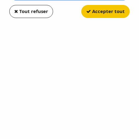
Tout refuser
Accepter tout
JADA TOYS
Mazda RX-7 With Chun Li Figure
Blue 1993
Soyez le premier à donner votre avis !
33
,
90
€
TTC
Réf. :
JT30838