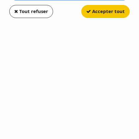
Tout refuser
Accepter tout
WIKING
Magirus Betonniere Red and
White
Soyez le premier à donner votre avis !
16
,
90
€
TTC
Réf. :
WIK068205
En rupture de stock
AJOUTER AU PANIER