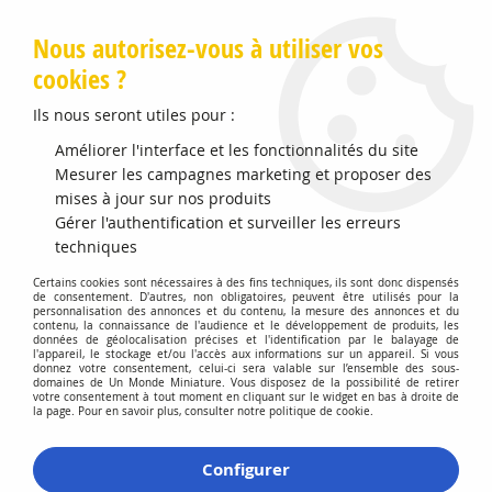
Livraison offerte en Points Mondial Relay dès 89 €
Nous autorisez-vous à utiliser vos
cookies ?
0
Ils nous seront utiles pour :
Améliorer l'interface et les fonctionnalités du site
Accueil
Mesurer les campagnes marketing et proposer des
>
Vehicules Miniatures
>
Véhicules 1:87 Voitures
>
Magirus
Betonniere Red and White
mises à jour sur nos produits
Gérer l'authentification et surveiller les erreurs
techniques
Certains cookies sont nécessaires à des fins techniques, ils sont donc dispensés
de consentement. D'autres, non obligatoires, peuvent être utilisés pour la
personnalisation des annonces et du contenu, la mesure des annonces et du
contenu, la connaissance de l'audience et le développement de produits, les
données de géolocalisation précises et l'identification par le balayage de
l'appareil, le stockage et/ou l'accès aux informations sur un appareil. Si vous
donnez votre consentement, celui-ci sera valable sur l’ensemble des sous-
domaines de Un Monde Miniature. Vous disposez de la possibilité de retirer
votre consentement à tout moment en cliquant sur le widget en bas à droite de
la page. Pour en savoir plus, consulter notre politique de cookie.
Configurer