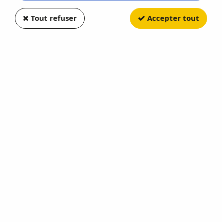
Tout refuser
Accepter tout
BREKINA
Liaz 706 SZM Bleu Clair et Gris
Soyez le premier à donner votre avis !
16
,
20
€
TTC
Réf. :
BR71823
En stock
AJOUTER AU PANIER
Cet achat vous fera bénéficier de
16
Point(s)