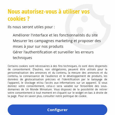
Livraison offerte en Points Mondial Relay dès 89 €
Nous autorisez-vous à utiliser vos
cookies ?
0
Ils nous seront utiles pour :
Améliorer l'interface et les fonctionnalités du site
Accueil
Mesurer les campagnes marketing et proposer des
>
Vehicules Miniatures
>
Véhicules 1:87 Voitures
>
Liaz 706 SZM
Bleu Clair et Gris
mises à jour sur nos produits
Gérer l'authentification et surveiller les erreurs
techniques
Certains cookies sont nécessaires à des fins techniques, ils sont donc dispensés
de consentement. D'autres, non obligatoires, peuvent être utilisés pour la
personnalisation des annonces et du contenu, la mesure des annonces et du
contenu, la connaissance de l'audience et le développement de produits, les
données de géolocalisation précises et l'identification par le balayage de
l'appareil, le stockage et/ou l'accès aux informations sur un appareil. Si vous
donnez votre consentement, celui-ci sera valable sur l’ensemble des sous-
domaines de Un Monde Miniature. Vous disposez de la possibilité de retirer
votre consentement à tout moment en cliquant sur le widget en bas à droite de
la page. Pour en savoir plus, consulter notre politique de cookie.
Configurer