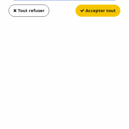
Tout refuser
Accepter tout
OLIEX
Land Rover Série III PICK-UP
Rouge
Soyez le premier à donner votre avis !
13
,
50
€
TTC
Réf. :
OLIEX54043