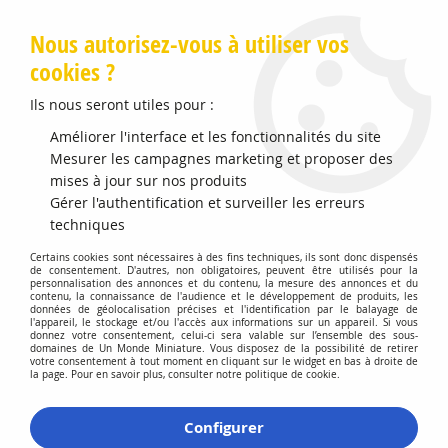
Livraison offerte en Points Mondial Relay dès 89 €
Nous autorisez-vous à utiliser vos
cookies ?
0
Ils nous seront utiles pour :
Améliorer l'interface et les fonctionnalités du site
Accueil
Mesurer les campagnes marketing et proposer des
>
Vehicules Miniatures
>
Véhicules 1:43 Voitures
>
Land Rover
Série III PICK-UP Rouge
mises à jour sur nos produits
Gérer l'authentification et surveiller les erreurs
techniques
Certains cookies sont nécessaires à des fins techniques, ils sont donc dispensés
de consentement. D'autres, non obligatoires, peuvent être utilisés pour la
personnalisation des annonces et du contenu, la mesure des annonces et du
contenu, la connaissance de l'audience et le développement de produits, les
données de géolocalisation précises et l'identification par le balayage de
l'appareil, le stockage et/ou l'accès aux informations sur un appareil. Si vous
donnez votre consentement, celui-ci sera valable sur l’ensemble des sous-
domaines de Un Monde Miniature. Vous disposez de la possibilité de retirer
votre consentement à tout moment en cliquant sur le widget en bas à droite de
la page. Pour en savoir plus, consulter notre politique de cookie.
Configurer