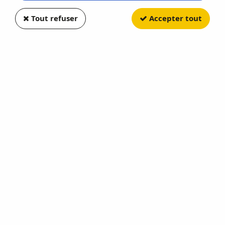
Tout refuser
Accepter tout
PCX87
Lamborghini Espada Silver 1968
Soyez le premier à donner votre avis !
22
,
90
€
TTC
Réf. :
PCX870169
En stock
AJOUTER AU PANIER
Cet achat vous fera bénéficier de
22
Point(s)