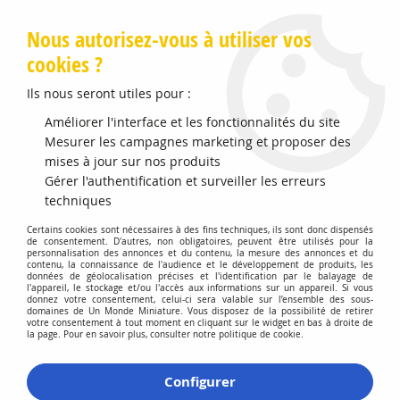
Livraison offerte en Points Mondial Relay dès 89 €
Nous autorisez-vous à utiliser vos
cookies ?
0
Ils nous seront utiles pour :
Améliorer l'interface et les fonctionnalités du site
Accueil
Mesurer les campagnes marketing et proposer des
>
Vehicules Miniatures
>
Véhicules 1:87 Voitures
>
Lamborghini
Espada Silver 1968
mises à jour sur nos produits
Gérer l'authentification et surveiller les erreurs
techniques
Certains cookies sont nécessaires à des fins techniques, ils sont donc dispensés
de consentement. D'autres, non obligatoires, peuvent être utilisés pour la
personnalisation des annonces et du contenu, la mesure des annonces et du
contenu, la connaissance de l'audience et le développement de produits, les
données de géolocalisation précises et l'identification par le balayage de
l'appareil, le stockage et/ou l'accès aux informations sur un appareil. Si vous
donnez votre consentement, celui-ci sera valable sur l’ensemble des sous-
domaines de Un Monde Miniature. Vous disposez de la possibilité de retirer
votre consentement à tout moment en cliquant sur le widget en bas à droite de
la page. Pour en savoir plus, consulter notre politique de cookie.
Configurer