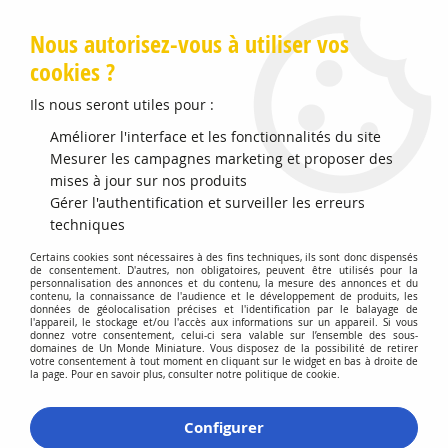
Livraison offerte en Points Mondial Relay dès 89 €
Nous autorisez-vous à utiliser vos
cookies ?
0
Ils nous seront utiles pour :
Améliorer l'interface et les fonctionnalités du site
Accueil
Mesurer les campagnes marketing et proposer des
>
Vehicules Miniatures
>
Véhicules 1:87 Voitures
>
John Deere
6820
mises à jour sur nos produits
Gérer l'authentification et surveiller les erreurs
techniques
Certains cookies sont nécessaires à des fins techniques, ils sont donc dispensés
de consentement. D'autres, non obligatoires, peuvent être utilisés pour la
personnalisation des annonces et du contenu, la mesure des annonces et du
contenu, la connaissance de l'audience et le développement de produits, les
données de géolocalisation précises et l'identification par le balayage de
l'appareil, le stockage et/ou l'accès aux informations sur un appareil. Si vous
donnez votre consentement, celui-ci sera valable sur l’ensemble des sous-
domaines de Un Monde Miniature. Vous disposez de la possibilité de retirer
votre consentement à tout moment en cliquant sur le widget en bas à droite de
la page. Pour en savoir plus, consulter notre politique de cookie.
Configurer