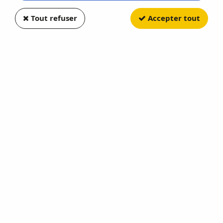
Tout refuser
Accepter tout
WIKING
John Deere 6820
Soyez le premier à donner votre avis !
18
,
30
€
TTC
Réf. :
WI039302
John Deere 6820 WIKING - WI 039302 - Echelle 1/87
En stock
AJOUTER AU PANIER