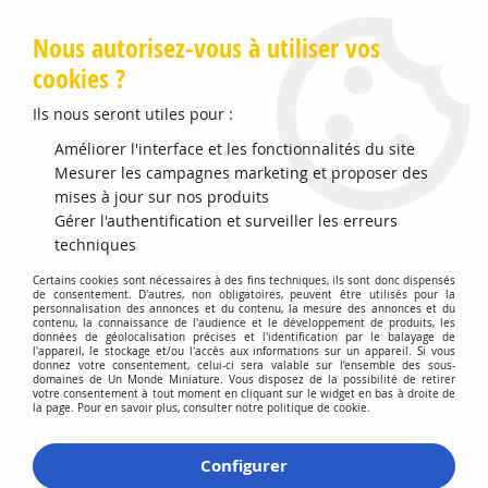
Livraison offerte en Points Mondial Relay dès 89 €
Nous autorisez-vous à utiliser vos
cookies ?
0
Ils nous seront utiles pour :
Améliorer l'interface et les fonctionnalités du site
Accueil
Mesurer les campagnes marketing et proposer des
>
Vehicules Miniatures
>
Véhicules 1:43 Voitures
>
Hotchkiss
Chapron Bikini Reard 1938 Avec Figurine Pin-Up
mises à jour sur nos produits
Gérer l'authentification et surveiller les erreurs
Promo
-
30
%
techniques
Certains cookies sont nécessaires à des fins techniques, ils sont donc dispensés
de consentement. D'autres, non obligatoires, peuvent être utilisés pour la
personnalisation des annonces et du contenu, la mesure des annonces et du
contenu, la connaissance de l'audience et le développement de produits, les
données de géolocalisation précises et l'identification par le balayage de
l'appareil, le stockage et/ou l'accès aux informations sur un appareil. Si vous
donnez votre consentement, celui-ci sera valable sur l’ensemble des sous-
domaines de Un Monde Miniature. Vous disposez de la possibilité de retirer
votre consentement à tout moment en cliquant sur le widget en bas à droite de
la page. Pour en savoir plus, consulter notre politique de cookie.
Configurer