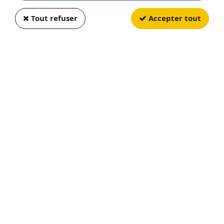
Tout refuser
Accepter tout
PERFEX
Hotchkiss Chapron Bikini Reard
1938 Avec Figurine Pin-Up
Soyez le premier à donner votre avis !
89
,
25
€
TTC
au lieu de
127,50
€
Valable jusqu'à épuisement du stock
Réf. :
PERFEX229