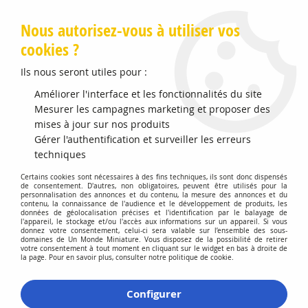
Livraison offerte en Points Mondial Relay dès 89 €
Nous autorisez-vous à utiliser vos
cookies ?
0
Ils nous seront utiles pour :
Améliorer l'interface et les fonctionnalités du site
Accueil
Mesurer les campagnes marketing et proposer des
>
Vehicules Miniatures
>
Véhicules 1:43 Voitures
>
Ford
Mustang GT500 Red 2020
mises à jour sur nos produits
Gérer l'authentification et surveiller les erreurs
Promo
-
20
%
techniques
Certains cookies sont nécessaires à des fins techniques, ils sont donc dispensés
de consentement. D'autres, non obligatoires, peuvent être utilisés pour la
personnalisation des annonces et du contenu, la mesure des annonces et du
contenu, la connaissance de l'audience et le développement de produits, les
données de géolocalisation précises et l'identification par le balayage de
l'appareil, le stockage et/ou l'accès aux informations sur un appareil. Si vous
donnez votre consentement, celui-ci sera valable sur l’ensemble des sous-
domaines de Un Monde Miniature. Vous disposez de la possibilité de retirer
votre consentement à tout moment en cliquant sur le widget en bas à droite de
la page. Pour en savoir plus, consulter notre politique de cookie.
Configurer