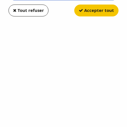
Tout refuser
Accepter tout
SOLIDO
Ford Mustang GT500 Red 2020
Soyez le premier à donner votre avis !
18
,
32
€
TTC
au lieu de
22,90
€
Valable jusqu'à épuisement du stock
Réf. :
SO4311502