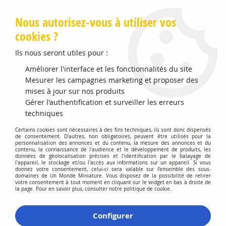
Livraison offerte en Points Mondial Relay dès 89 €
Nous autorisez-vous à utiliser vos
cookies ?
0
Ils nous seront utiles pour :
Améliorer l'interface et les fonctionnalités du site
Accueil
Mesurer les campagnes marketing et proposer des
>
Vehicules Miniatures
>
Véhicules 1:64 3 Inch
>
Ford LTL 9000
Brun
mises à jour sur nos produits
Gérer l'authentification et surveiller les erreurs
techniques
Certains cookies sont nécessaires à des fins techniques, ils sont donc dispensés
de consentement. D'autres, non obligatoires, peuvent être utilisés pour la
personnalisation des annonces et du contenu, la mesure des annonces et du
contenu, la connaissance de l'audience et le développement de produits, les
données de géolocalisation précises et l'identification par le balayage de
l'appareil, le stockage et/ou l'accès aux informations sur un appareil. Si vous
donnez votre consentement, celui-ci sera valable sur l’ensemble des sous-
domaines de Un Monde Miniature. Vous disposez de la possibilité de retirer
votre consentement à tout moment en cliquant sur le widget en bas à droite de
la page. Pour en savoir plus, consulter notre politique de cookie.
Configurer