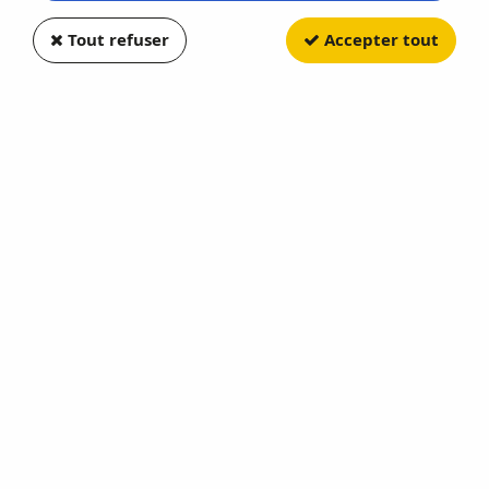
Tout refuser
Accepter tout
IXO MODELS
Ford LTL 9000 Brun
Soyez le premier à donner votre avis !
33
,
90
€
TTC
Réf. :
IXO64TR012B
En stock
AJOUTER AU PANIER
Cet achat vous fera bénéficier de
33
Point(s)