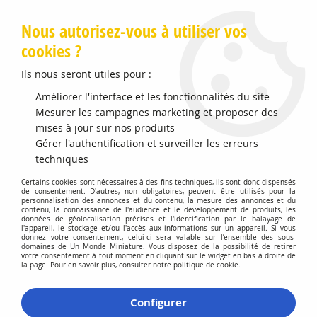
Livraison offerte en Points Mondial Relay dès 89 €
Nous autorisez-vous à utiliser vos
cookies ?
0
Ils nous seront utiles pour :
Améliorer l'interface et les fonctionnalités du site
Accueil
Mesurer les campagnes marketing et proposer des
>
Vehicules Miniatures
>
Véhicules 1:24 Voitures
>
Dodge
Charger Off Road Black
mises à jour sur nos produits
Gérer l'authentification et surveiller les erreurs
techniques
Certains cookies sont nécessaires à des fins techniques, ils sont donc dispensés
de consentement. D'autres, non obligatoires, peuvent être utilisés pour la
personnalisation des annonces et du contenu, la mesure des annonces et du
contenu, la connaissance de l'audience et le développement de produits, les
données de géolocalisation précises et l'identification par le balayage de
l'appareil, le stockage et/ou l'accès aux informations sur un appareil. Si vous
donnez votre consentement, celui-ci sera valable sur l’ensemble des sous-
domaines de Un Monde Miniature. Vous disposez de la possibilité de retirer
votre consentement à tout moment en cliquant sur le widget en bas à droite de
la page. Pour en savoir plus, consulter notre politique de cookie.
Configurer