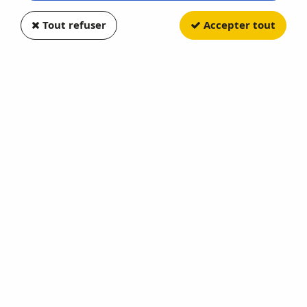
Tout refuser
Accepter tout
JADA TOYS
Dodge Charger Off Road Black
Soyez le premier à donner votre avis !
26
,
50
€
TTC
Réf. :
JT97038
En stock