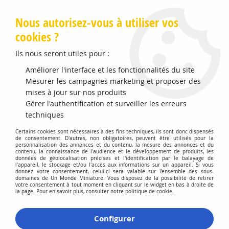
Livraison offerte en Points Mondial Relay dès 89 €
Nous autorisez-vous à utiliser vos
cookies ?
0
Ils nous seront utiles pour :
Améliorer l'interface et les fonctionnalités du site
Accueil
Mesurer les campagnes marketing et proposer des
>
Vehicules Miniatures
>
Véhicules 1:43 Voitures
>
Citroen Type
HY Gruau Bistromobile
mises à jour sur nos produits
Gérer l'authentification et surveiller les erreurs
techniques
Certains cookies sont nécessaires à des fins techniques, ils sont donc dispensés
de consentement. D'autres, non obligatoires, peuvent être utilisés pour la
personnalisation des annonces et du contenu, la mesure des annonces et du
contenu, la connaissance de l'audience et le développement de produits, les
données de géolocalisation précises et l'identification par le balayage de
l'appareil, le stockage et/ou l'accès aux informations sur un appareil. Si vous
donnez votre consentement, celui-ci sera valable sur l’ensemble des sous-
domaines de Un Monde Miniature. Vous disposez de la possibilité de retirer
votre consentement à tout moment en cliquant sur le widget en bas à droite de
la page. Pour en savoir plus, consulter notre politique de cookie.
Configurer