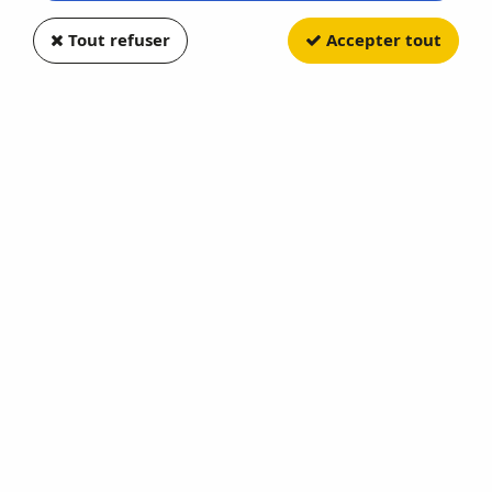
Tout refuser
Accepter tout
ODEON
Citroen Type HY Gruau
Bistromobile
Soyez le premier à donner votre avis !
48
,
40
€
TTC
Réf. :
ODEON174
Série Exclusive MOMACO - 504 Pièces