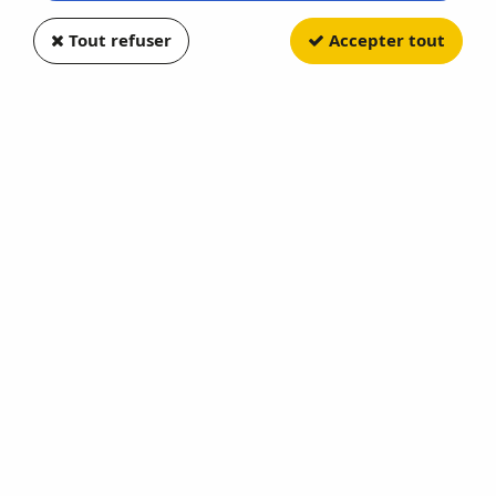
Tout refuser
Accepter tout
BREKINA
Citroen DS 19 Cabriolet Noir
Soyez le premier à donner votre avis !
17
,
10
€
TTC
Réf. :
BRE14237
En stock
AJOUTER AU PANIER
Cet achat vous fera bénéficier de
17
Point(s)