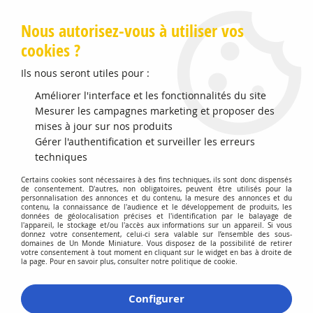
Livraison offerte en Points Mondial Relay dès 89 €
Nous autorisez-vous à utiliser vos
cookies ?
0
Ils nous seront utiles pour :
Améliorer l'interface et les fonctionnalités du site
Accueil
Mesurer les campagnes marketing et proposer des
>
Vehicules Miniatures
>
Véhicules 1:87 Voitures
>
Citroen DS
19 Cabriolet Noir
mises à jour sur nos produits
Gérer l'authentification et surveiller les erreurs
techniques
Certains cookies sont nécessaires à des fins techniques, ils sont donc dispensés
de consentement. D'autres, non obligatoires, peuvent être utilisés pour la
personnalisation des annonces et du contenu, la mesure des annonces et du
contenu, la connaissance de l'audience et le développement de produits, les
données de géolocalisation précises et l'identification par le balayage de
l'appareil, le stockage et/ou l'accès aux informations sur un appareil. Si vous
donnez votre consentement, celui-ci sera valable sur l’ensemble des sous-
domaines de Un Monde Miniature. Vous disposez de la possibilité de retirer
votre consentement à tout moment en cliquant sur le widget en bas à droite de
la page. Pour en savoir plus, consulter notre politique de cookie.
Configurer