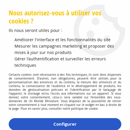
Livraison offerte en Points Mondial Relay dès 89 €
Nous autorisez-vous à utiliser vos
cookies ?
0
Ils nous seront utiles pour :
Améliorer l'interface et les fonctionnalités du site
Accueil
Mesurer les campagnes marketing et proposer des
>
Vehicules Miniatures
>
Véhicules 1:64 3 Inch
>
Chevrolet
Corvette C8 Stingray 1LT 2020
mises à jour sur nos produits
Gérer l'authentification et surveiller les erreurs
Promo
-
50
%
techniques
Certains cookies sont nécessaires à des fins techniques, ils sont donc dispensés
de consentement. D'autres, non obligatoires, peuvent être utilisés pour la
personnalisation des annonces et du contenu, la mesure des annonces et du
contenu, la connaissance de l'audience et le développement de produits, les
données de géolocalisation précises et l'identification par le balayage de
l'appareil, le stockage et/ou l'accès aux informations sur un appareil. Si vous
donnez votre consentement, celui-ci sera valable sur l’ensemble des sous-
domaines de Un Monde Miniature. Vous disposez de la possibilité de retirer
votre consentement à tout moment en cliquant sur le widget en bas à droite de
la page. Pour en savoir plus, consulter notre politique de cookie.
Configurer