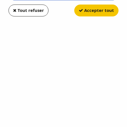
Tout refuser
Accepter tout
GREENLIGHT
Chevrolet Corvette C8 Stingray
1LT 2020
Soyez le premier à donner votre avis !
5
,
40
€
TTC
au lieu de
10,80
€
Valable jusqu'à épuisement du stock
Réf. :
GR37270E
BARRETT JACKSON 50TH ANNIVERSARY
En stock