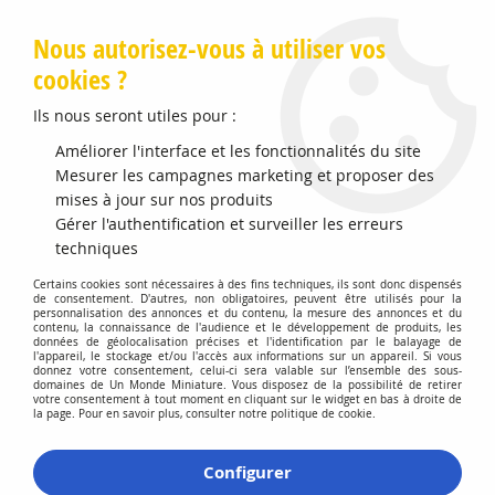
Livraison offerte en Points Mondial Relay dès 89 €
Nous autorisez-vous à utiliser vos
cookies ?
0
Ils nous seront utiles pour :
Améliorer l'interface et les fonctionnalités du site
Accueil
Mesurer les campagnes marketing et proposer des
>
Vehicules Miniatures
>
Véhicules 1:64 3 Inch
>
Bale Throw
Wagon
mises à jour sur nos produits
Gérer l'authentification et surveiller les erreurs
Promo
-
20
%
techniques
Certains cookies sont nécessaires à des fins techniques, ils sont donc dispensés
de consentement. D'autres, non obligatoires, peuvent être utilisés pour la
personnalisation des annonces et du contenu, la mesure des annonces et du
contenu, la connaissance de l'audience et le développement de produits, les
données de géolocalisation précises et l'identification par le balayage de
l'appareil, le stockage et/ou l'accès aux informations sur un appareil. Si vous
donnez votre consentement, celui-ci sera valable sur l’ensemble des sous-
domaines de Un Monde Miniature. Vous disposez de la possibilité de retirer
votre consentement à tout moment en cliquant sur le widget en bas à droite de
la page. Pour en savoir plus, consulter notre politique de cookie.
Configurer