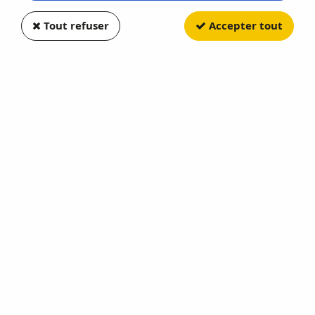
Tout refuser
Accepter tout
GREENLIGHT
Bale Throw Wagon
Soyez le premier à donner votre avis !
8
,
40
€
TTC
au lieu de
10,50
€
Valable jusqu'à épuisement du stock
Réf. :
GREEN48090F
DOWN ON THE FARM Serie 9
En stock