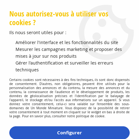
Livraison offerte en Points Mondial Relay dès 89 €
Nous autorisez-vous à utiliser vos
cookies ?
0
Ils nous seront utiles pour :
Améliorer l'interface et les fonctionnalités du site
Accueil
Mesurer les campagnes marketing et proposer des
>
Vehicules Miniatures
>
Véhicules 1:87 Voitures
>
Aston Marti
DBS Superleggera Le Cuivre
mises à jour sur nos produits
Gérer l'authentification et surveiller les erreurs
techniques
Certains cookies sont nécessaires à des fins techniques, ils sont donc dispensés
de consentement. D'autres, non obligatoires, peuvent être utilisés pour la
personnalisation des annonces et du contenu, la mesure des annonces et du
contenu, la connaissance de l'audience et le développement de produits, les
données de géolocalisation précises et l'identification par le balayage de
l'appareil, le stockage et/ou l'accès aux informations sur un appareil. Si vous
donnez votre consentement, celui-ci sera valable sur l’ensemble des sous-
domaines de Un Monde Miniature. Vous disposez de la possibilité de retirer
votre consentement à tout moment en cliquant sur le widget en bas à droite de
la page. Pour en savoir plus, consulter notre politique de cookie.
Configurer