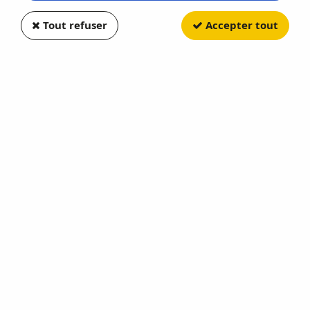
Tout refuser
Accepter tout
PCX87
Aston Marti DBS Superleggera
Le Cuivre
Soyez le premier à donner votre avis !
22
,
90
€
TTC
Réf. :
PCX870679
En stock
AJOUTER AU PANIER