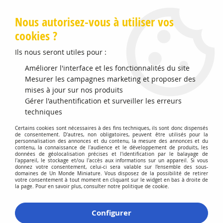
Livraison offerte en Points Mondial Relay dès 89 €
Nous autorisez-vous à utiliser vos
cookies ?
0
Ils nous seront utiles pour :
Améliorer l'interface et les fonctionnalités du site
Accueil
Mesurer les campagnes marketing et proposer des
>
Modélisme Férroviaire
>
Wagons de Marchandises
>
Wagon
Porte-Conteneurs Sgnss Avec Conteneur de 45 pieds Safmarine
mises à jour sur nos produits
CEMAT
Gérer l'authentification et surveiller les erreurs
techniques
Précommande
Certains cookies sont nécessaires à des fins techniques, ils sont donc dispensés
de consentement. D'autres, non obligatoires, peuvent être utilisés pour la
personnalisation des annonces et du contenu, la mesure des annonces et du
contenu, la connaissance de l'audience et le développement de produits, les
données de géolocalisation précises et l'identification par le balayage de
l'appareil, le stockage et/ou l'accès aux informations sur un appareil. Si vous
donnez votre consentement, celui-ci sera valable sur l’ensemble des sous-
domaines de Un Monde Miniature. Vous disposez de la possibilité de retirer
votre consentement à tout moment en cliquant sur le widget en bas à droite de
la page. Pour en savoir plus, consulter notre politique de cookie.
Configurer