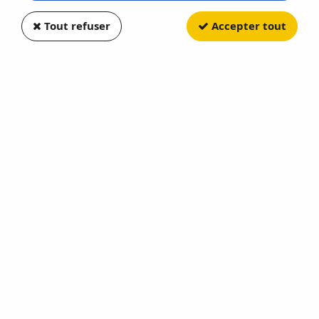
Tout refuser
Accepter tout
JOUEF
Wagon Porte-Conteneurs Sgnss
Avec Conteneur de 45 pieds
Safmarine CEMAT
Soyez le premier à donner votre avis !
61
,
90
€
TTC
Réf. :
HJ6329
Epoque VI de la SNCF - Echelle HO