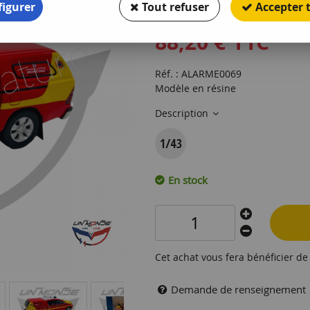
igurer
Tout refuser
Accepter 
1
Avis
Donnez vo
88
,
20
€
TTC
Réf. :
ALARME0069
Modèle en résine
Description
En stock
Cet achat vous fera bénéficier d
Demande de renseignement