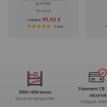
Décoration Exclu
EL117031
En stock
95,92 €
119,90 €
2
Avis
Paiement CB
3000 références
sécurisé
Stock en temps réel
Chèque, vire