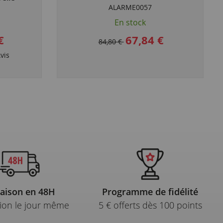
u
ALARME0057
En stock
€
67,84 €
84,80 €
vis
raison en 48H
Programme de fidélité
ion le jour même
5 € offerts dès 100 points