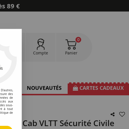
ès 89 €
0
0
Favoris
Compte
Panier
os
TIONS
NOUVEAUTÉS
CARTES CADEAUX
D'autres,
esure des
onnées de
accès aux
 des sous-
nt à tout
litique de
uble Cab VLTT Sécurité Civile