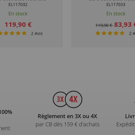
Décoration Exclu
Décoration Excl
EL117032
EL117033
En stock
En stock
119,90 €
83,93 
119,90 €
2
Avis
2
A
 100%
Règlement en 3X ou 4X
Liv
par CB dès 159 € d'achats
Expédit
ment