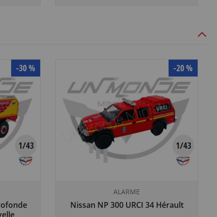
-30 %
-20 %
ALARME
rofonde
Nissan NP 300 URCI 34 Hérault
elle