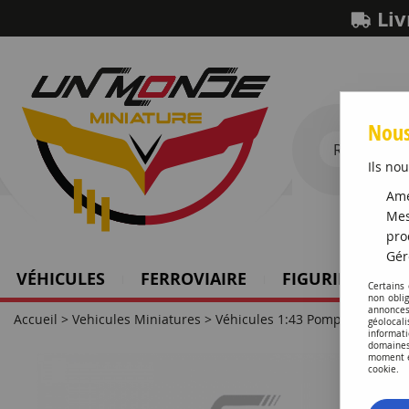
Liv
Nous
Ils nou
Amé
Mes
pro
Gér
VÉHICULES
FERROVIAIRE
FIGURINES SCH
Certains
non obli
annonces
Accueil
>
Vehicules Miniatures
>
Véhicules 1:43 Pompiers
>
Toyo
géolocal
informati
domaines
moment en
cookie.