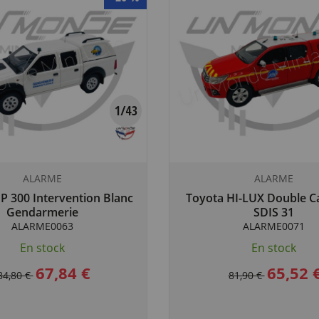
ALARME
ALARME
P 300 Intervention Blanc
Toyota HI-LUX Double 
Gendarmerie
SDIS 31
ALARME0063
ALARME0071
En stock
En stock
67,84 €
65,52 
84,80 €
81,90 €