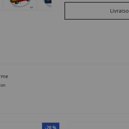
Livraiso
arme
ion
-20 %