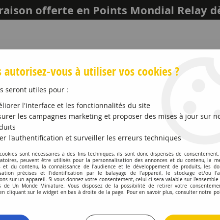
raison offerte en Points Mondial Relay d
 autorisez-vous à utiliser vos cookies ?
s seront utiles pour :
liorer l'interface et les fonctionnalités du site
urer les campagnes marketing et proposer des mises à jour sur n
duits
er l'authentification et surveiller les erreurs techniques
LEICH
MAQUETTES ET ACCESSOIRES
PROMO
 cookies sont nécessaires à des fins techniques, ils sont donc dispensés de consentement. 
gatoires, peuvent être utilisés pour la personnalisation des annonces et du contenu, la m
 et du contenu, la connaissance de l'audience et le développement de produits, les d
ta HI-LUX Double Cab VLTT Sécurité Civile
isation précises et l'identification par le balayage de l'appareil, le stockage et/ou l'
ons sur un appareil. Si vous donnez votre consentement, celui-ci sera valable sur l’ensemble
 de Un Monde Miniature. Vous disposez de la possibilité de retirer votre consenteme
ALARME
 cliquant sur le widget en bas à droite de la page. Pour en savoir plus, consulter notre po
Toyota HI-LUX Do